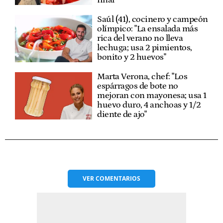
final"
Saúl (41), cocinero y campeón
olímpico: "La ensalada más
rica del verano no lleva
lechuga; usa 2 pimientos,
bonito y 2 huevos"
Marta Verona, chef: "Los
espárragos de bote no
mejoran con mayonesa; usa 1
huevo duro, 4 anchoas y 1/2
diente de ajo"
VER
COMENTARIOS