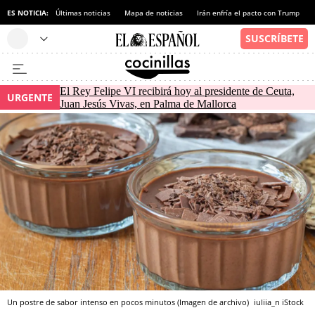
ES NOTICIA:
Últimas noticias
Mapa de noticias
Irán enfría el pacto con Trump
El Rey Felipe VI recibirá hoy al presidente de Ceuta,
URGENTE
Juan Jesús Vivas, en Palma de Mallorca
Un postre de sabor intenso en pocos minutos (Imagen de archivo)
iuliia_n
iStock