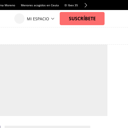
anma Moreno
Menores acogidos en Ceuta
El Ibex 35
Llamadas de alerta Sánchez