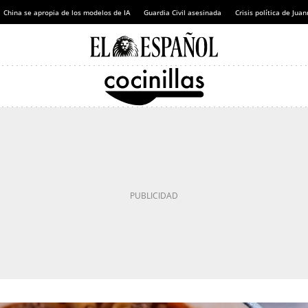
China se apropia de los modelos de IA
Guardia Civil asesinada
Crisis política de Ju