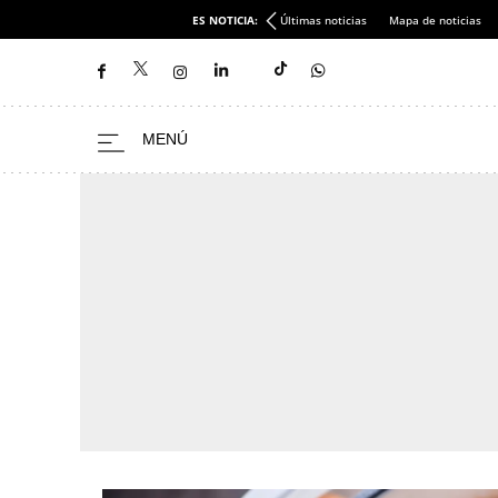
ES NOTICIA:
Últimas noticias
Mapa de noticias