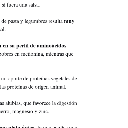
si fuera una salsa.
muy
n de pasta y legumbres resulta
nal
.
 en su perfil de aminoácidos
 pobres en metionina, mientras que
 un aporte de proteínas vegetales de
 las proteínas de origen animal.
as alubias, que favorece la digestión
ierro, magnesio y zinc.
omo plato único
, lo que explica que