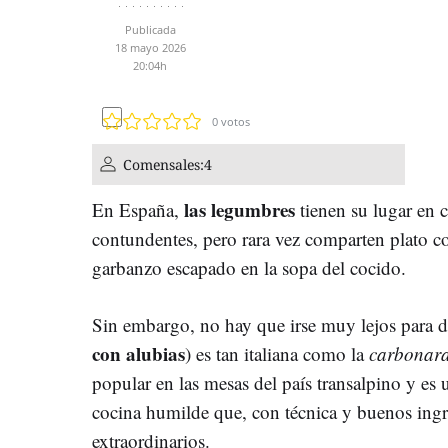
Publicada
18 mayo 2026
20:04h
0
votos
Comensales:
4
las legumbres
En España,
tienen su lugar en c
contundentes, pero rara vez comparten plato co
garbanzo escapado en la sopa del cocido.
Sin embargo, no hay que irse muy lejos para d
con alubias
) es tan italiana como la
carbonar
popular en las mesas del país transalpino y es
cocina humilde que, con técnica y buenos ingre
extraordinarios.