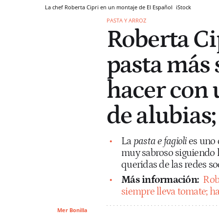
La chef Roberta Cipri en un montaje de El Español
iStock
PASTA Y ARROZ
Roberta Cip
pasta más 
hacer con 
de alubias;
La
pasta e fagioli
es uno d
muy sabroso siguiendo l
queridas de las redes soc
Más información:
Robe
siempre lleva tomate; ha
Mer Bonilla