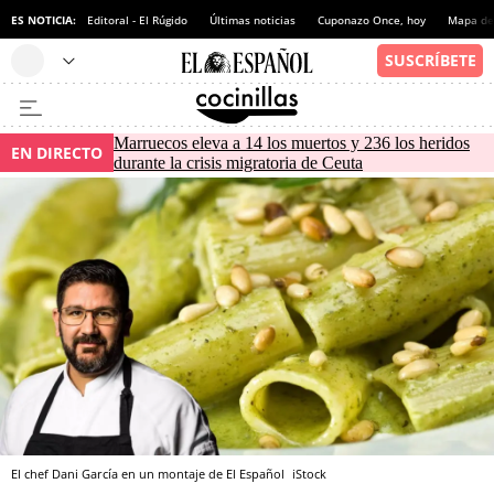
ES NOTICIA:
Editoral - El Rúgido
Últimas noticias
Cuponazo Once, hoy
Mapa de 
Marruecos eleva a 14 los muertos y 236 los heridos
EN DIRECTO
durante la crisis migratoria de Ceuta
El chef Dani García en un montaje de El Español
iStock