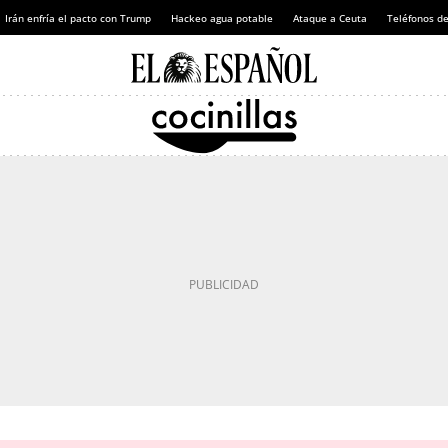
Irán enfría el pacto con Trump
Hackeo agua potable
Ataque a Ceuta
Teléfonos d