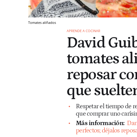
Tomates aliñados
APRENDE A COCINAR
David Guib
tomates al
reposar co
que suelten
Respetar el tiempo de r
que comprar uno carísi
Más información:
Dan
perfectos; déjalos repos