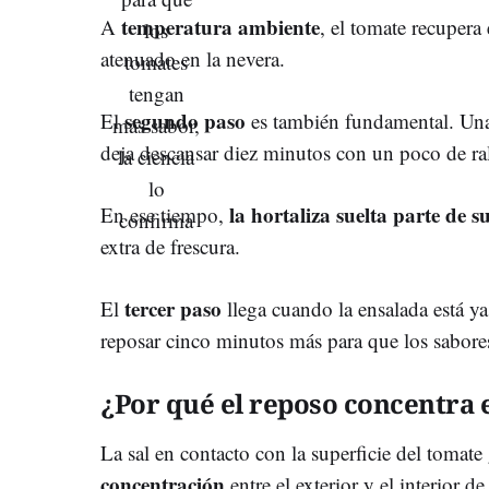
temperatura ambiente
A
, el tomate recupera
atenuado en la nevera.
segundo paso
El
es también fundamental. Una 
deja descansar diez minutos con un poco de ral
la hortaliza suelta parte de 
En ese tiempo,
extra de frescura.
tercer paso
El
llega cuando la ensalada está ya
reposar cinco minutos más para que los sabores
¿Por qué el reposo concentra 
La sal en contacto con la superficie del tomat
concentración
entre el exterior y el interior de 