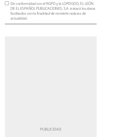
De conformidad con el RGPD y la LOPDGDD, EL LEÓN
DE EL ESPAÑOL PUBLICACIONES, S.A. tratará los datos
facilitados con la finalidad de remitirle noticias de
actualidad.