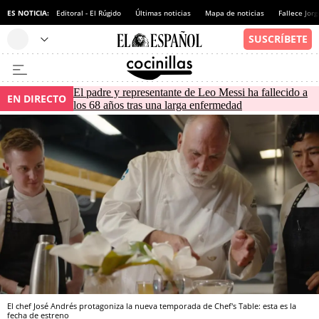
ES NOTICIA:
Editoral - El Rúgido
Últimas noticias
Mapa de noticias
Fallece Jor
El padre y representante de Leo Messi ha fallecido a
EN DIRECTO
los 68 años tras una larga enfermedad
El chef José Andrés protagoniza la nueva temporada de Chef's Table: esta es la
fecha de estreno