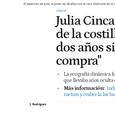
El laberinto de Julia, la joven de 28 años con el raro síndrome de la 
CIENCIA
Julia Cinc
de la costil
dos años s
compra"
La ecografía dinámica f
que llevaba años oculta 
Más información:
Ind
metros y reabre la lucha 
J. Rodríguez