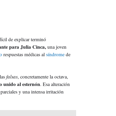
il de explicar terminó
ante para Julia Cinca,
una joven
o
respuestas médicas al
síndrome
de
llas
falsas
, concretamente la octava,
go unido al esternón
. Esa alteración
rciales y una intensa irritación