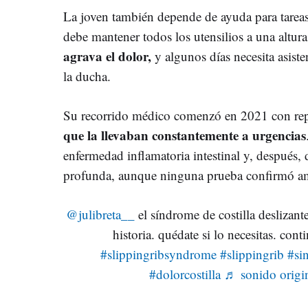
La joven también depende de ayuda para tareas
debe mantener todos los utensilios a una altura
agrava el dolor,
y algunos días necesita asiste
la ducha.
Su recorrido médico comenzó en 2021 con rep
que la llevaban constantemente a urgencias
enfermedad inflamatoria intestinal y, después,
profunda, aunque ninguna prueba confirmó am
@julibreta__
el síndrome de costilla deslizant
historia. quédate si lo necesitas. con
#slippingribsyndrome
#slippingrib
#si
#dolorcostilla
♬ sonido origin