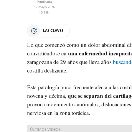
Publicada
17 mayo 2026
15:19h
LAS CLAVES
Lo que comenzó como un dolor abdominal difíc
una enfermedad incapacit
convirtiéndose en
zaragozana de 29 años que lleva años
buscand
costilla deslizante.
Esta patología poco frecuente afecta a las costi
que se separan del cartíla
novena y décima,
provoca movimientos anómalos, dislocaciones pa
nerviosa en la zona torácica.