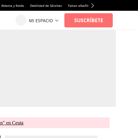
e Aldama y Koldo
Debilidad de Sánchez
Faltan albañiles
Rentabilidad de la viviend
ón" en Ceuta