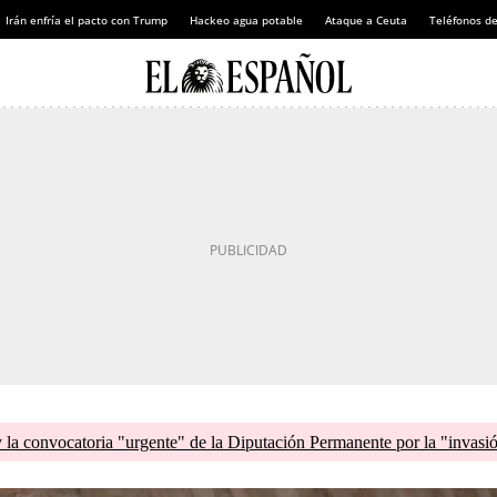
Irán enfría el pacto con Trump
Hackeo agua potable
Ataque a Ceuta
Teléfonos d
la convocatoria "urgente" de la Diputación Permanente por la "invasi