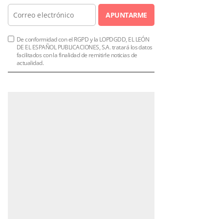
APUNTARME
De conformidad con el RGPD y la LOPDGDD, EL LEÓN
DE EL ESPAÑOL PUBLICACIONES, S.A. tratará los datos
facilitados con la finalidad de remitirle noticias de
actualidad.