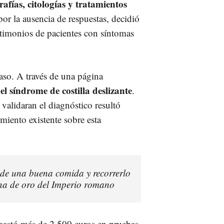
rafías, citologías y tratamientos
por la ausencia de respuestas, decidió
estimonios de pacientes con síntomas
caso. A través de una página
el síndrome de costilla deslizante
ó
.
 validaran el diagnóstico resultó
iento existente sobre esta
r de una buena comida y recorrerlo
ina de oro del Imperio romano
 gastó más de 2.500 euros en pruebas