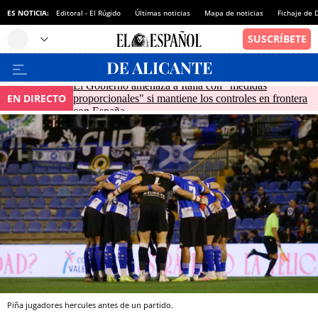
ES NOTICIA:
Editoral - El Rúgido
Últimas noticias
Mapa de noticias
Fichaje de
El Gobierno amenaza a Italia con "medidas
EN DIRECTO
proporcionales" si mantiene los controles en frontera
con España
Piña jugadores hercules antes de un partido.