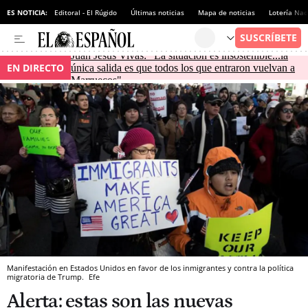
ES NOTICIA:
Editoral - El Rúgido
Últimas noticias
Mapa de noticias
Lotería Nac
Juan Jesús Vivas: "La situación es insostenible...la
EN DIRECTO
única salida es que todos los que entraron vuelvan a
Marruecos"
Manifestación en Estados Unidos en favor de los inmigrantes y contra la política
migratoria de Trump.
Efe
Alerta: estas son las nuevas