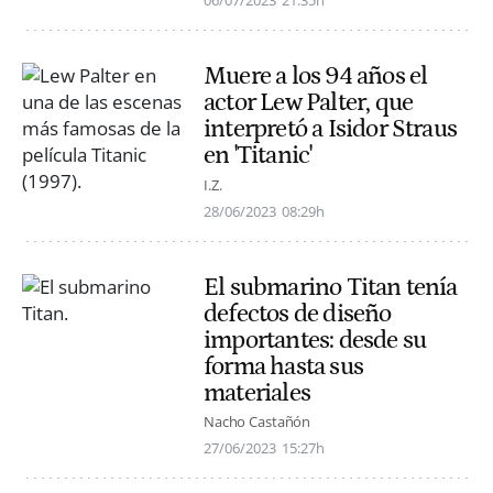
06/07/2023
21:35h
Muere a los 94 años el
actor Lew Palter, que
interpretó a Isidor Straus
en 'Titanic'
I.Z.
28/06/2023
08:29h
El submarino Titan tenía
defectos de diseño
importantes: desde su
forma hasta sus
materiales
Nacho Castañón
27/06/2023
15:27h