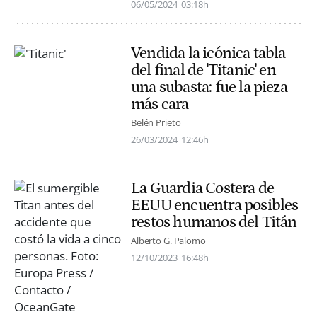
06/05/2024
03:18h
Vendida la icónica tabla
del final de 'Titanic' en
una subasta: fue la pieza
más cara
Belén Prieto
26/03/2024
12:46h
La Guardia Costera de
EEUU encuentra posibles
restos humanos del Titán
Alberto G. Palomo
12/10/2023
16:48h