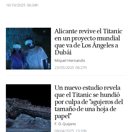
16/10/2025
06:34h
Alicante revive el Titanic
en un proyecto mundial
que va de Los Ángeles a
Dubái
Miquel Hernandis
23/05/2025
06:27h
Un nuevo estudio revela
que el Titanic se hundió
por culpa de "agujeros del
tamaño de una hoja de
papel"
F. D. Quijano
09/04/2025
13:10h