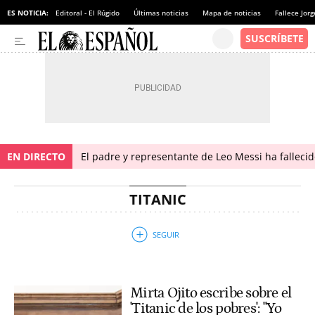
ES NOTICIA:
Editoral - El Rúgido
Últimas noticias
Mapa de noticias
Fallece Jor
EN DIRECTO
El padre y representante de Leo Messi ha falleci
TITANIC
Mirta Ojito escribe sobre el
'Titanic de los pobres': "Yo