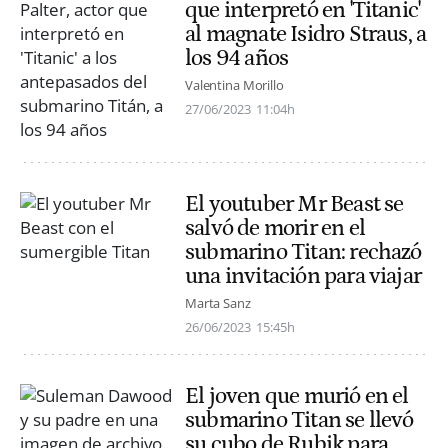
que interpretó en 'Titanic'
al magnate Isidro Straus, a
los 94 años
Valentina Morillo
27/06/2023
11:04h
El youtuber Mr Beast se
salvó de morir en el
submarino Titan: rechazó
una invitación para viajar
Marta Sanz
26/06/2023
15:45h
El joven que murió en el
submarino Titan se llevó
su cubo de Rubik para