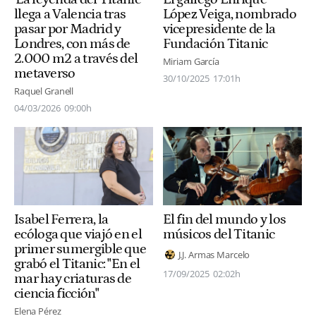
llega a Valencia tras
López Veiga, nombrado
pasar por Madrid y
vicepresidente de la
Londres, con más de
Fundación Titanic
2.000 m2 a través del
Miriam García
metaverso
30/10/2025
17:01h
Raquel Granell
04/03/2026
09:00h
Isabel Ferrera, la
El fin del mundo y los
ecóloga que viajó en el
músicos del Titanic
primer sumergible que
J.J. Armas Marcelo
grabó el Titanic: "En el
17/09/2025
02:02h
mar hay criaturas de
ciencia ficción"
Elena Pérez