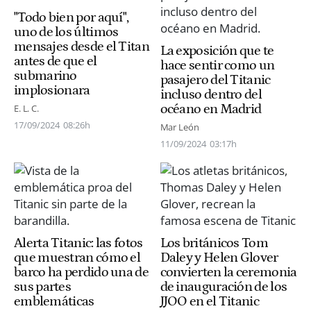
"Todo bien por aquí",
uno de los últimos
mensajes desde el Titan
La exposición que te
antes de que el
hace sentir como un
submarino
pasajero del Titanic
implosionara
incluso dentro del
océano en Madrid
E. L. C.
17/09/2024
08:26h
Mar León
11/09/2024
03:17h
Alerta Titanic: las fotos
Los británicos Tom
que muestran cómo el
Daley y Helen Glover
barco ha perdido una de
convierten la ceremonia
sus partes
de inauguración de los
emblemáticas
JJOO en el Titanic