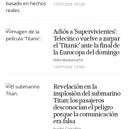
15/07/2024
18:22h
Adiós a 'Supervivientes':
Telecinco vuelve a zarpar
el 'Titanic' ante la final de
la Eurocopa del domingo
Mike Medianoche
12/07/2024
13:50h
Revelación en la
implosión del submarino
Titan: los pasajeros
desconocían el peligro
porque la comunicación
era falsa
Nacho Castañón