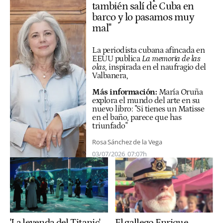
también salí de Cuba en
barco y lo pasamos muy
mal"
La periodista cubana afincada en
EEUU publica
La memoria de las
olas
, inspirada en el naufragio del
Valbanera,
Más información:
María Oruña
explora el mundo del arte en su
nuevo libro: "Si tienes un Matisse
en el baño, parece que has
triunfado"
Rosa Sánchez de la Vega
03/07/2026
07:07h
'La leyenda del Titanic'
El gallego Enrique