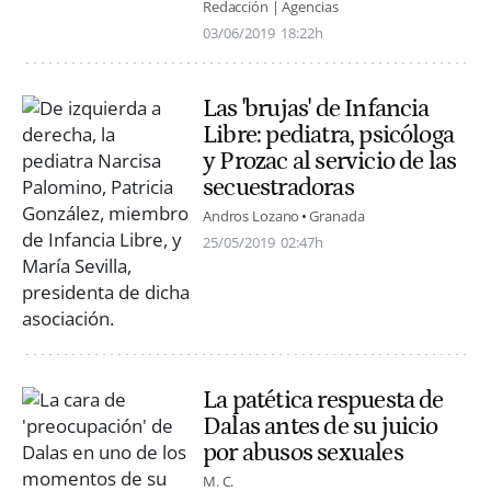
Redacción | Agencias
03/06/2019
18:22h
Las 'brujas' de Infancia
Libre: pediatra, psicóloga
y Prozac al servicio de las
secuestradoras
Andros Lozano
Granada
25/05/2019
02:47h
La patética respuesta de
Dalas antes de su juicio
por abusos sexuales
M. C.