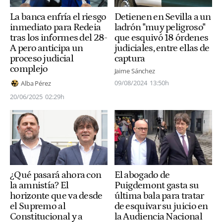
La banca enfría el riesgo
Detienen en Sevilla a un
inmediato para Redeia
ladrón "muy peligroso"
tras los informes del 28-
que esquivó 18 órdenes
A pero anticipa un
judiciales, entre ellas de
proceso judicial
captura
complejo
Jaime Sánchez
09/08/2024
13:50h
Alba Pérez
20/06/2025
02:29h
¿Qué pasará ahora con
El abogado de
la amnistía? El
Puigdemont gasta su
horizonte que va desde
última bala para tratar
el Supremo al
de esquivar su juicio en
Constitucional y a
la Audiencia Nacional