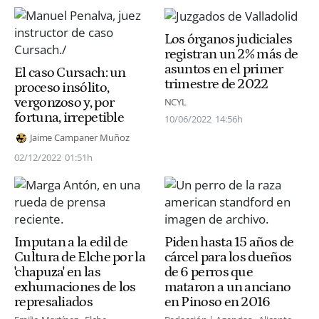
Los órganos judiciales
registran un 2% más de
asuntos en el primer
El caso Cursach: un
trimestre de 2022
proceso insólito,
vergonzoso y, por
NCYL
fortuna, irrepetible
10/06/2022
14:56h
Jaime Campaner Muñoz
02/12/2022
01:51h
Imputan a la edil de
Piden hasta 15 años de
Cultura de Elche por la
cárcel para los dueños
'chapuza' en las
de 6 perros que
exhumaciones de los
mataron a un anciano
represaliados
en Pinoso en 2016