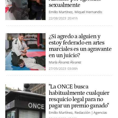
sexualmente
Emilio Martínez
Miquel Hernandis
22/08/2023
20:41h
¿Si agredo a alguien y
estoy federado en artes
marciales es un agravante
en un juicio?
María Álvarez Álvarez
27/05/2023
03:06h
"La ONCE busca
habitualmente cualquier
resquicio legal para no
pagar un premio ganado"
Emilio Martínez
Redacción | Agencias