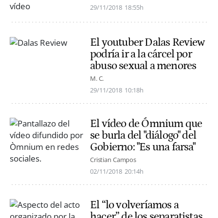
29/11/2018
18:55h
El youtuber Dalas Review
podría ir a la cárcel por
abuso sexual a menores
M. C.
29/11/2018
10:18h
El vídeo de Ómnium que
se burla del "diálogo" del
Gobierno: "Es una farsa"
Cristian Campos
02/11/2018
20:14h
El “lo volveríamos a
hacer” de los separatistas