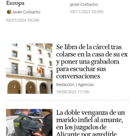
Europa
Javier Corbacho
03/11/2023
02:55h
Javier Corbacho
02/07/2024
03:24h
Se libra de la cárcel tras
colarse en la casa de su ex
y poner una grabadora
para escuchar sus
conversaciones
Redacción | Agencias
18/09/2023
17:18h
La doble venganza de un
marido infiel al amante,
en los juzgados de
Alicante por agredirle