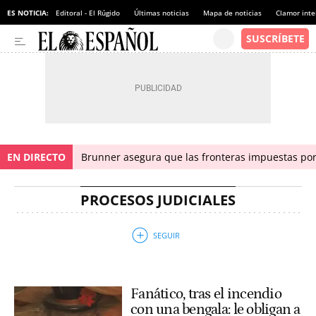
ES NOTICIA:
Editoral - El Rúgido
Últimas noticias
Mapa de noticias
Clamor inte
EN DIRECTO
Brunner asegura que las fronteras impuestas por I
PROCESOS JUDICIALES
Fanático, tras el incendio
con una bengala: le obligan a