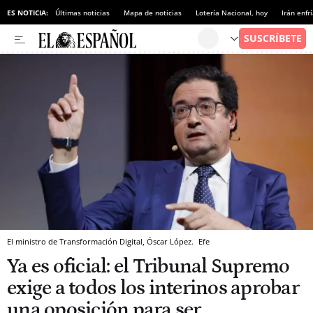
ES NOTICIA:
Últimas noticias
Mapa de noticias
Lotería Nacional, hoy
Irán enfr
El ministro de Transformación Digital, Óscar López.
Efe
Ya es oficial: el Tribunal Supremo
exige a todos los interinos aprobar
una oposición para ser