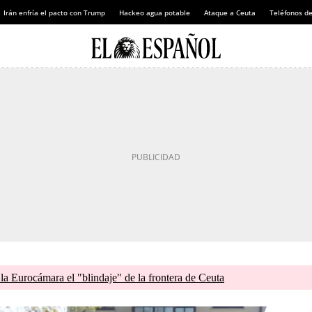
Irán enfría el pacto con Trump
Hackeo agua potable
Ataque a Ceuta
Teléfonos d
 la Eurocámara el "blindaje" de la frontera de Ceuta