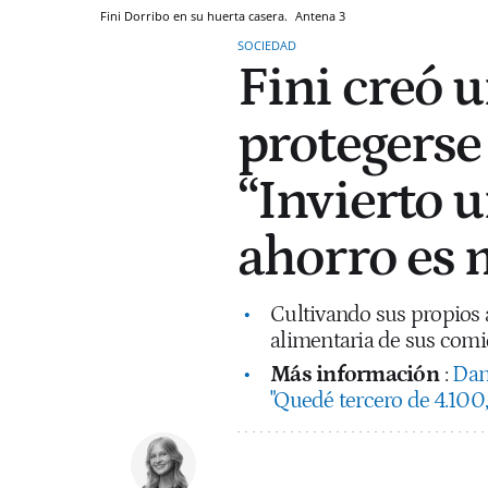
Fini Dorribo en su huerta casera.
Antena 3
SOCIEDAD
Fini creó 
protegerse 
“Invierto u
ahorro es 
Cultivando sus propios a
alimentaria de sus comid
Más información
:
Dan
"Quedé tercero de 4.100, 