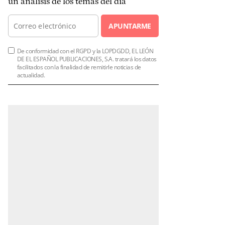
un análisis de los temas del día
APUNTARME
De conformidad con el RGPD y la LOPDGDD, EL LEÓN
DE EL ESPAÑOL PUBLICACIONES, S.A. tratará los datos
facilitados con la finalidad de remitirle noticias de
actualidad.