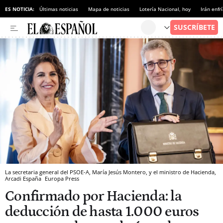
ES NOTICIA:
Últimas noticias
Mapa de noticias
Lotería Nacional, hoy
Irán enfr
La secretaria general del PSOE-A, María Jesús Montero, y el ministro de Hacienda,
Arcadi España
Europa Press
Confirmado por Hacienda: la
deducción de hasta 1.000 euros