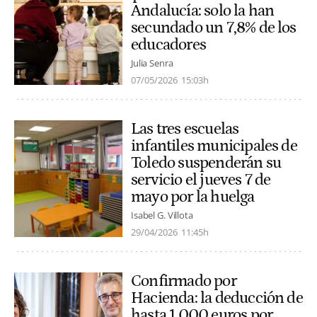
Andalucía: solo la han
secundado un 7,8% de los
educadores
Julia Senra
07/05/2026
15:03h
Las tres escuelas
infantiles municipales de
Toledo suspenderán su
servicio el jueves 7 de
mayo por la huelga
Isabel G. Villota
29/04/2026
11:45h
Confirmado por
Hacienda: la deducción de
hasta 1.000 euros por