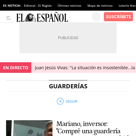
ES NOTICIA:
Editoral - El Rúgido
Últimas noticias
Mapa de noticias
Lotería Nac
EN DIRECTO
Juan Jesús Vivas: "La situación es insostenible...
GUARDERÍAS
Mariano, inversor:
"Compré una guardería