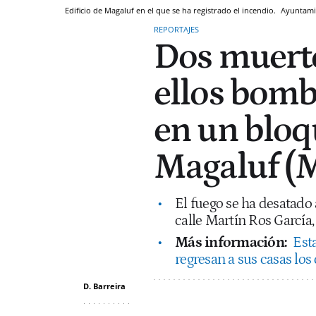
Edificio de Magaluf en el que se ha registrado el incendio.
Ayuntami
REPORTAJES
Dos muerto
ellos bomb
en un bloq
Magaluf (M
El fuego se ha desatado
calle Martín Ros García,
Más información:
Esta
regresan a sus casas los
D. Barreira