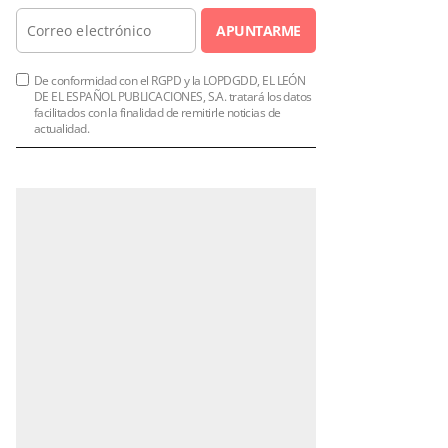
APUNTARME
De conformidad con el RGPD y la LOPDGDD, EL LEÓN
DE EL ESPAÑOL PUBLICACIONES, S.A. tratará los datos
facilitados con la finalidad de remitirle noticias de
actualidad.