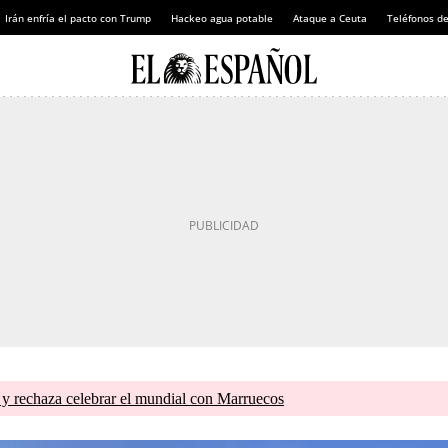
Irán enfría el pacto con Trump
Hackeo agua potable
Ataque a Ceuta
Teléfonos d
 y rechaza celebrar el mundial con Marruecos