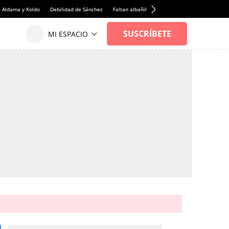
e Aldama y Koldo
Debilidad de Sánchez
Faltan albañiles
Rentabilidad de la viviend