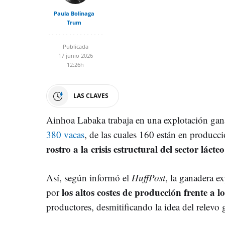
Paula Bolinaga
Trum
Publicada
17 junio 2026
12:26h
LAS CLAVES
Ainhoa Labaka trabaja en una explotación gan
380 vacas
, de las cuales 160 están en producc
rostro a la crisis estructural del sector láct
Así, según informó el
HuffPost
, la ganadera e
los altos costes de producción frente a l
por
productores, desmitificando la idea del relevo