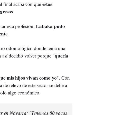
estos
al final acaba con que
gresos
.
Labaka pudo
tar esta profesión,
ente
.
ntro odontológico donde tenía una
quería
n así decidió volver porque "
que mis hijos vivan como yo
". Con
a de relevo de este sector se debe a
 solo algo económico.
r en Navarra: "Tenemos 80 vacas