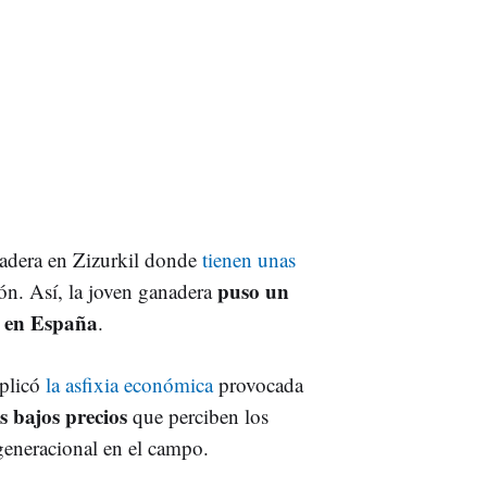
adera en Zizurkil donde
tienen unas
puso un
ión. Así, la joven ganadera
eo en España
.
xplicó
la asfixia económica
provocada
os bajos precios
que perciben los
 generacional en el campo.