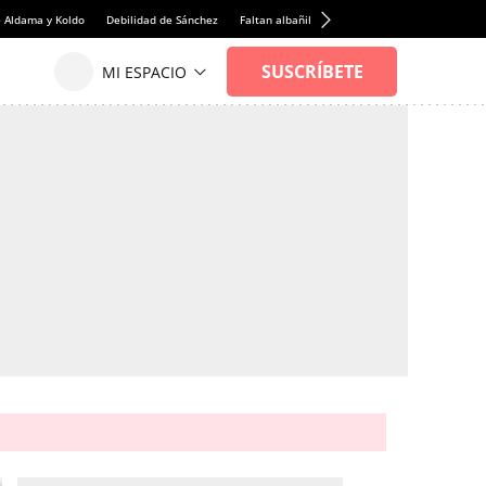
e Aldama y Koldo
Debilidad de Sánchez
Faltan albañiles
Rentabilidad de la viviend