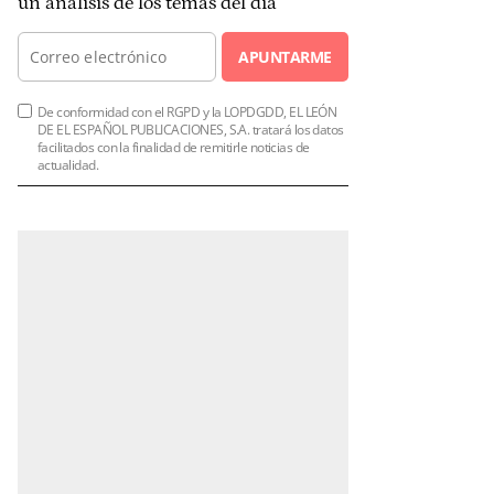
un análisis de los temas del día
APUNTARME
De conformidad con el RGPD y la LOPDGDD, EL LEÓN
DE EL ESPAÑOL PUBLICACIONES, S.A. tratará los datos
facilitados con la finalidad de remitirle noticias de
actualidad.