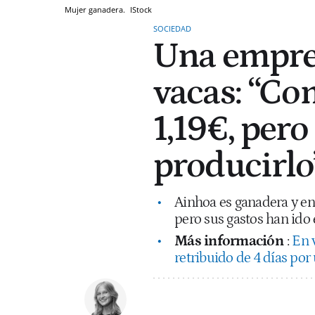
Mujer ganadera.
IStock
SOCIEDAD
Una empre
vacas: “Co
1,19€, pero
producirlo
Ainhoa es ganadera y en
pero sus gastos han ido 
Más información
:
En 
retribuido de 4 días por