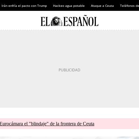
Irán enfría el pacto con Trump
Hackeo agua potable
Ataque a Ceuta
Teléfonos d
 Eurocámara el "blindaje" de la frontera de Ceuta