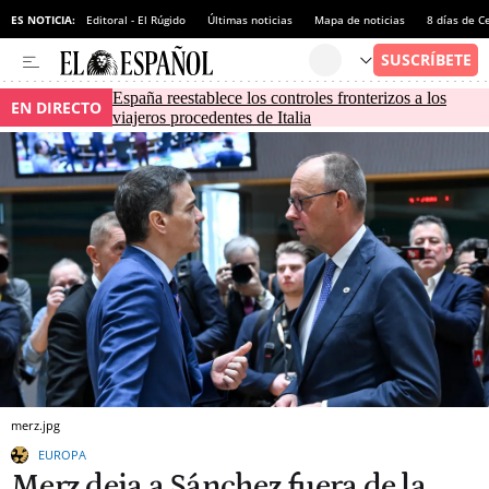
ES NOTICIA:
Editoral - El Rúgido
Últimas noticias
Mapa de noticias
8 días de C
España reestablece los controles fronterizos a los
EN DIRECTO
viajeros procedentes de Italia
merz.jpg
EUROPA
Merz deja a Sánchez fuera de la