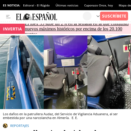
ES NOTICIA:
Editoral - El Rúgido
Últimas noticias
Cuponazo Once, hoy
Mapa de 
El Ibex 35 sube un 2% en la semana en la que conquistó
INVERTIA
nuevos máximos históricos por encima de los 20.100
puntos
Los daños en la patrullera Audaz, del Servicio de Vigilancia Aduanera, al ser
embestida por una narcolancha en Almería.
E. E.
REPORTAJES