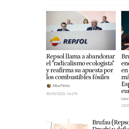
Repsol llama a abandonar
Bru
el "radicalismo ecologista"
en
y reafirma su apuesta por
en
los combustibles fósiles
má
Es
Alba Pérez
eu
30/05/2025
14:27h
Laur
23/0
Brufau (Repso