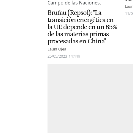
Laur
Brufau (Repsol): "La
11/0
transición energética en
la UE depende en un 85%
de las materias primas
procesadas en China"
Laura Ojea
25/05/2023
14:44h