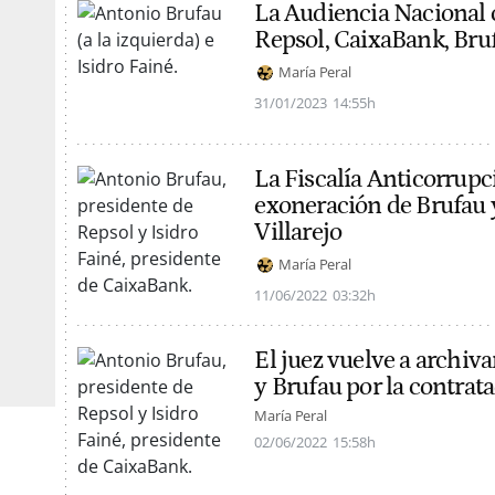
La Audiencia Nacional 
Repsol, CaixaBank, Bru
María Peral
31/01/2023
14:55h
La Fiscalía Anticorrupc
exoneración de Brufau y
Villarejo
María Peral
11/06/2022
03:32h
El juez vuelve a archiva
y Brufau por la contrat
María Peral
02/06/2022
15:58h