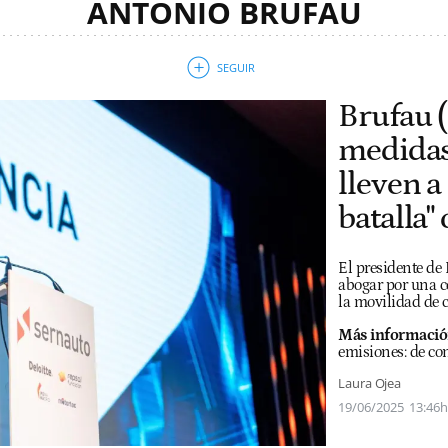
ANTONIO BRUFAU
Brufau (
medidas 
lleven a
batalla
El presidente de
abogar por una c
la movilidad de 
Más informació
emisiones: de co
Laura Ojea
19/06/2025
13:46