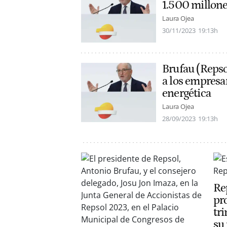
1.500 millone
Laura Ojea
30/11/2023
19:13h
Brufau (Repso
a los empresar
energética
Laura Ojea
28/09/2023
19:13h
Re
pr
tr
su