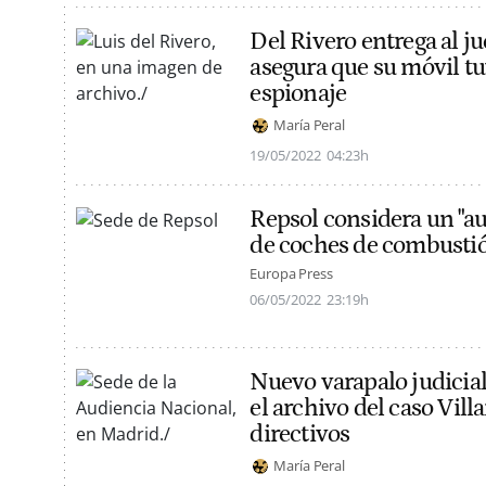
Del Rivero entrega al j
asegura que su móvil tu
espionaje
María Peral
19/05/2022
04:23h
Repsol considera un "aut
de coches de combustió
Europa Press
06/05/2022
23:19h
Nuevo varapalo judicial
el archivo del caso Vill
directivos
María Peral