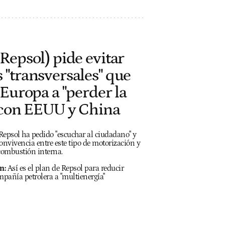
Repsol) pide evitar
"transversales" que
 Europa a "perder la
" con EEUU y China
 Repsol ha pedido "escuchar al ciudadano" y
onvivencia entre este tipo de motorización y
combustión interna.
n:
Así es el plan de Repsol para reducir
mpañía petrolera a "multienergía"
h