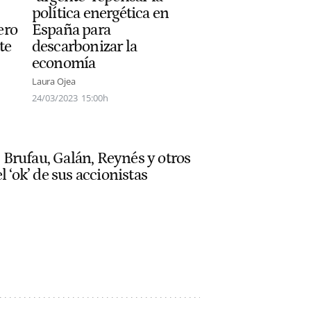
política energética en
ero
España para
te
descarbonizar la
economía
Laura Ojea
24/03/2023
15:00h
x: Brufau, Galán, Reynés y otros
l ‘ok’ de sus accionistas