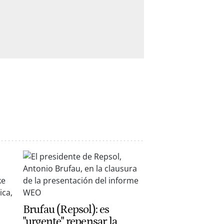
Brufau (Repsol): es
"urgente" repensar la