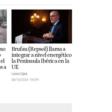
 no
Brufau (Repsol) llama a
o
integrar a nivel energético
 el
la Península Ibérica en la
s a
UE
Laura Ojea
08/10/2024
19:07h