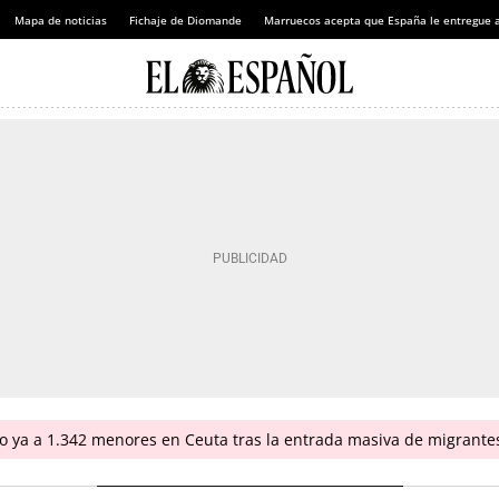
Mapa de noticias
Fichaje de Diomande
Marruecos acepta que España le entregue 
do ya a 1.342 menores en Ceuta tras la entrada masiva de migrante