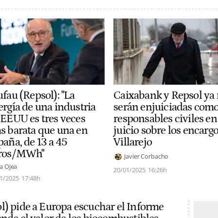
fau (Repsol): "La
Caixabank y Repsol ya
ergía de una industria
serán enjuiciadas com
 EEUU es tres veces
responsables civiles en
s barata que una en
juicio sobre los encargo
paña, de 13 a 45
Villarejo
ros/MWh"
Javier Corbacho
a Ojea
20/01/2025
16:26h
1/2025
17:48h
l) pide a Europa escuchar el Informe