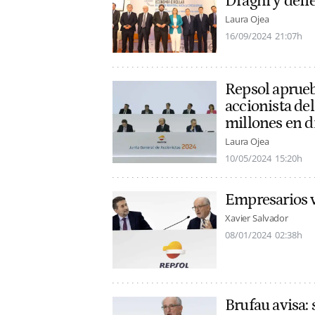
Draghi y defi
Laura Ojea
16/09/2024
21:07h
Repsol aprueb
accionista de
millones en 
Laura Ojea
10/05/2024
15:20h
Empresarios v
Xavier Salvador
08/01/2024
02:38h
Brufau avisa: 