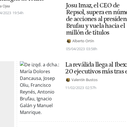
Josu Imaz, el CEO de
a Ojea
Repsol, supera en núm
4/2023
19:54h
de acciones al presiden
Brufau y vuela hacia el
millón de títulos
Alberto Ortín
05/04/2023
03:58h
La reválida llega al Ibe
20 ejecutivos más tras e
Valentín Bustos
11/02/2023
02:57h