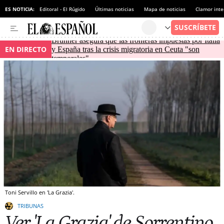
ES NOTICIA:
Editoral - El Rúgido
Últimas noticias
Mapa de noticias
Clamor inte
Brunner asegura que las fronteras impuestas por Italia
EN DIRECTO
y España tras la crisis migratoria en Ceuta "son
temporales"
Toni Servillo en 'La Grazia'.
TRIBUNAS
Ver 'La Grazia' de Sorrentino