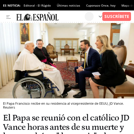
ES NOTICIA:
Editoral - El Rúgido
Últimas noticias
Cuponazo Once, hoy
Mapa de 
El Papa Francisco recibe en su residencia al vicepresidente de EEUU, JD Vance.
Reuters
El Papa se reunió con el católico JD
Vance horas antes de su muerte y