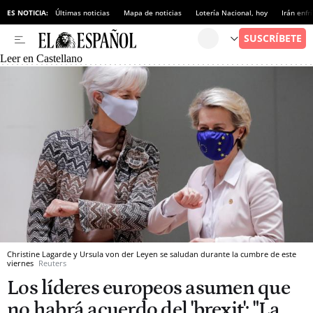
ES NOTICIA:
Últimas noticias
Mapa de noticias
Lotería Nacional, hoy
Irán enfr
Leer en Castellano
Christine Lagarde y Ursula von der Leyen se saludan durante la cumbre de este
viernes
Reuters
Los líderes europeos asumen que
no habrá acuerdo del 'brexit': "La