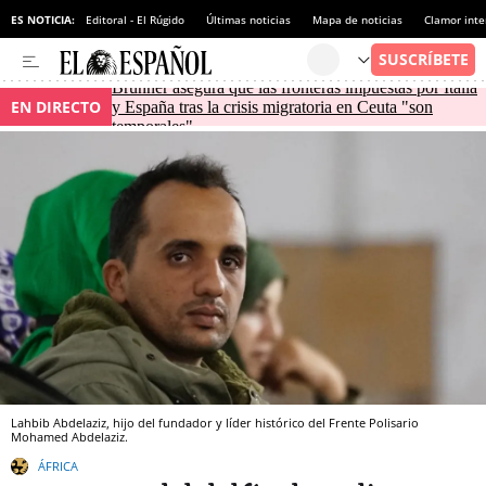
ES NOTICIA:
Editoral - El Rúgido
Últimas noticias
Mapa de noticias
Clamor inte
Brunner asegura que las fronteras impuestas por Italia
EN DIRECTO
y España tras la crisis migratoria en Ceuta "son
temporales"
Lahbib Abdelaziz, hijo del fundador y líder histórico del Frente Polisario
Mohamed Abdelaziz.
ÁFRICA