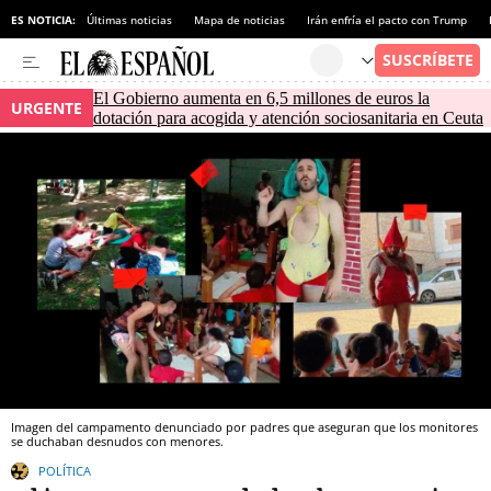
ES NOTICIA:
Últimas noticias
Mapa de noticias
Irán enfría el pacto con Trump
El Gobierno aumenta en 6,5 millones de euros la
URGENTE
dotación para acogida y atención sociosanitaria en Ceuta
Imagen del campamento denunciado por padres que aseguran que los monitores
se duchaban desnudos con menores.
POLÍTICA