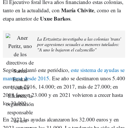
El Ejecutivo foral lleva años financiando estas colonias,
María Chivite
tanto en la actualidad, con
, como en la
Uxue Barkos
etapa anterior de
.
La Ertzaintza investigaba a las colonias 'trans'
por agresiones sexuales a menores tutelados:
"A uno le bajaron el calzoncillo"
Según adelantó este periódico,
este sistema de ayudas se
mantiene desde 2015
. Ese año se destinaron unos 5.400
euros; en 2016, 14.000; en 2017, más de 27.000; en
2018 fueron 23.000 y en 2021 volvieron a crecer hasta
los 30.000.
En 2022 las ayudas alcanzaron los 32.000 euros y en
2023 superaron los 31.000. La tendencia ha sido al alza