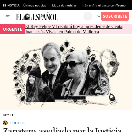
ES NOTICIA:
Últimas noticias
Mapa de noticias
Irán enfría el pacto con Trump
El Rey Felipe VI recibirá hoy al presidente de Ceuta,
URGENTE
Juan Jesús Vivas, en Palma de Mallorca
Arte EE.
POLÍTICA
Zapatero, asediado por la Justicia