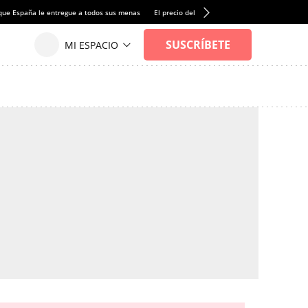
que España le entregue a todos sus menas
El precio del alquiler de vivienda baja por pri