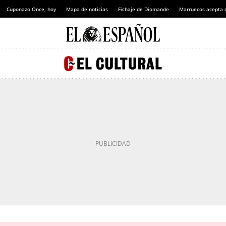
Cuponazo Once, hoy
Mapa de noticias
Fichaje de Diomande
Marruecos acepta 