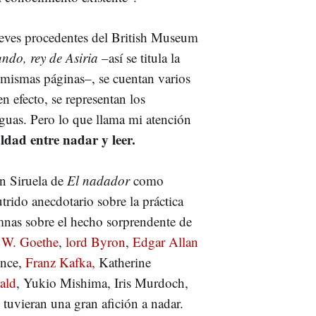
ieves procedentes del British Museum
ndo, rey de Asiria
–así se titula la
mismas páginas–, se cuentan varios
n efecto, se representan los
guas. Pero lo que llama mi atención
aldad entre nadar y leer.
en Siruela de
El nadador
como
rido anecdotario sobre la práctica
umnas sobre el hecho sorprendente de
. W. Goethe
,
lord Byron
,
Edgar Allan
ence,
Franz Kafka,
Katherine
rald
, Yukio Mishima, Iris Murdoch,
uvieran una gran afición a nadar.