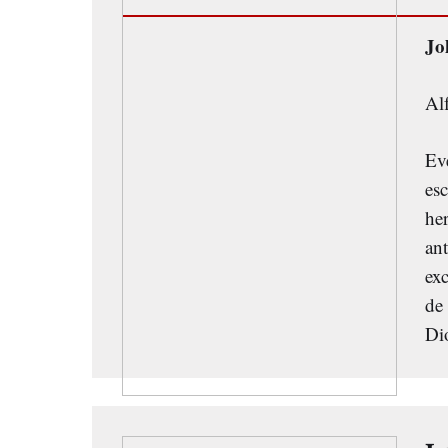
Jo
Al
Ev
esc
he
ant
ex
de 
Dio