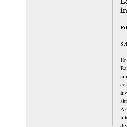
La
i
Ed
Se
Un 
Ra
cró
co
in
alt
Ast
mít
div