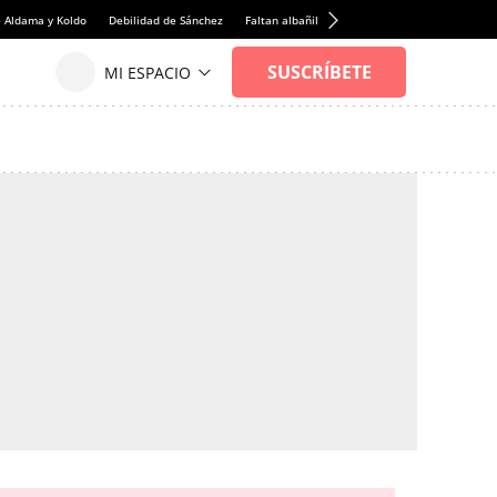
e Aldama y Koldo
Debilidad de Sánchez
Faltan albañiles
Rentabilidad de la viviend