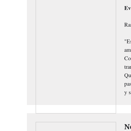
Ev
Ra
"E
am
Co
tr
Qui
pa
y s
N