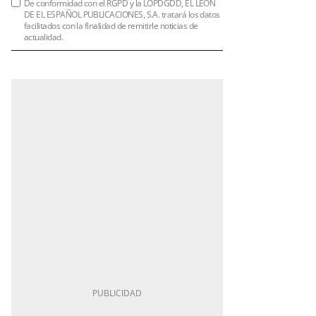
De conformidad con el RGPD y la LOPDGDD, EL LEÓN
DE EL ESPAÑOL PUBLICACIONES, S.A. tratará los datos
facilitados con la finalidad de remitirle noticias de
actualidad.