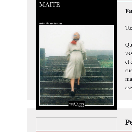
Fe
Tu
Qui
va
el 
sus
ma
as
P