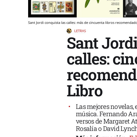
Sant Jordi conquista las calles: más de cincuenta libros recomendad
LETRAS
Sant Jordi
calles: c
recomenda
Libro
Las mejores novelas, e
música. Fernando Ara
versos de Margaret At
Rosalía o David Lynch