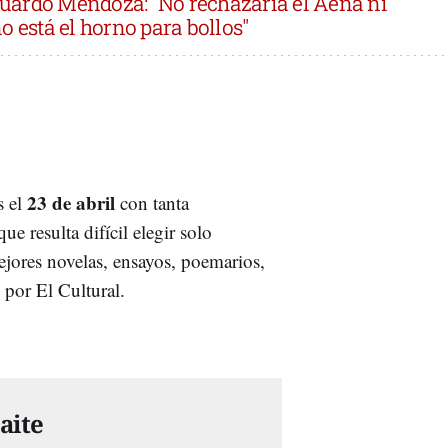
uardo Mendoza: "No rechazaría el Aena ni
o está el horno para bollos"
23 de abril
s el
con tanta
e resulta difícil elegir solo
ejores novelas, ensayos, poemarios,
 por El Cultural.
aite