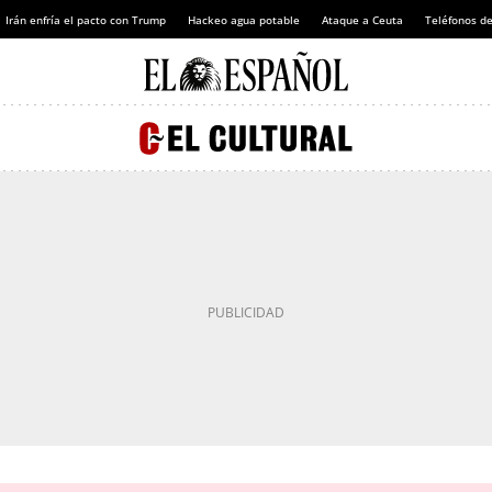
Irán enfría el pacto con Trump
Hackeo agua potable
Ataque a Ceuta
Teléfonos d