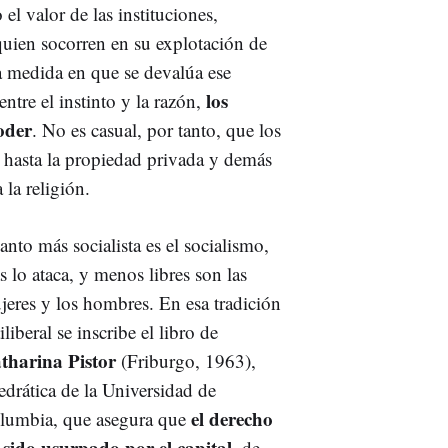
o el valor de las instituciones,
quien socorren en su explotación de
 la medida en que se devalúa ese
los
 entre el instinto y la razón,
oder
. No es casual, por tanto, que los
a hasta la propiedad privada y demás
 la religión.
nto más socialista es el socialismo,
 lo ataca, y menos libres son las
jeres y los hombres. En esa tradición
iliberal se inscribe el libro de
tharina Pistor
(Friburgo, 1963),
edrática de la Universidad de
el derecho
lumbia, que asegura que
 sido usurpado por el capital
, de