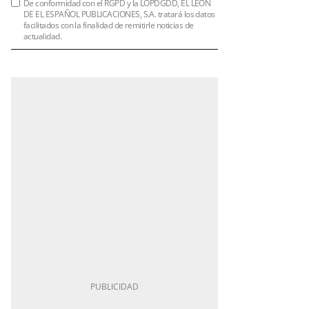
De conformidad con el RGPD y la LOPDGDD, EL LEÓN
DE EL ESPAÑOL PUBLICACIONES, S.A. tratará los datos
facilitados con la finalidad de remitirle noticias de
actualidad.