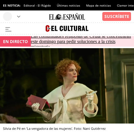
ES NOTICIA:
Editoral - El Rúgido
Últimas noticias
Mapa de noticias
Clamor inte
Las comunidades religiosas de Ceuta se concentrarán
EN DIRECTO
este domingo para pedir soluciones a la crisis
migratoria
Silvia de Pé en 'La vengadora de las mujeres'. Foto: Nani Gutiérrez