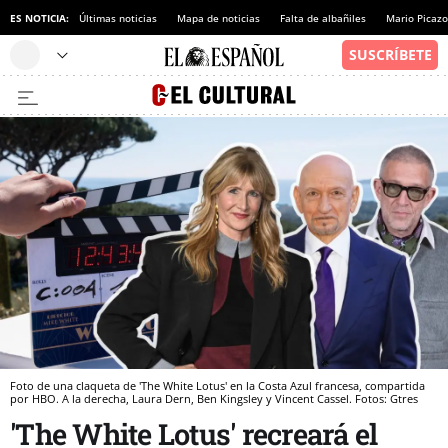
ES NOTICIA:
Últimas noticias
Mapa de noticias
Falta de albañiles
Mario Picazo
Foto de una claqueta de 'The White Lotus' en la Costa Azul francesa, compartida
por HBO. A la derecha, Laura Dern, Ben Kingsley y Vincent Cassel. Fotos: Gtres
'The White Lotus' recreará el