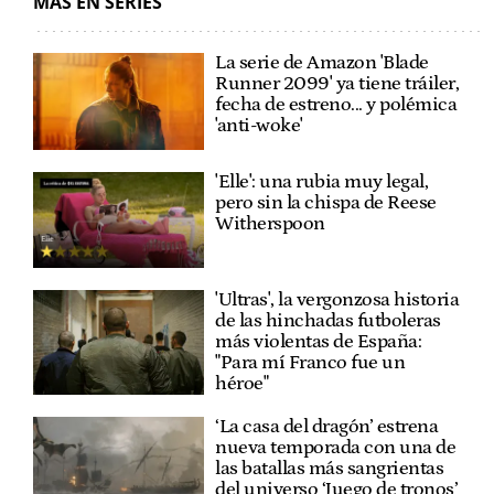
MÁS EN SERIES
La serie de Amazon 'Blade
Runner 2099' ya tiene tráiler,
fecha de estreno... y polémica
'anti-woke'
'Elle': una rubia muy legal,
pero sin la chispa de Reese
Witherspoon
'Ultras', la vergonzosa historia
de las hinchadas futboleras
más violentas de España:
"Para mí Franco fue un
héroe"
‘La casa del dragón’ estrena
nueva temporada con una de
las batallas más sangrientas
del universo ‘Juego de tronos’