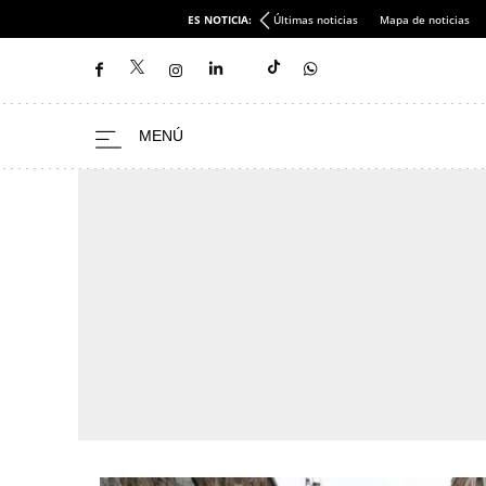
ES NOTICIA:
Últimas noticias
Mapa de noticias