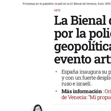
Protestas en el pabellón israelí en la 61 Bienal de Venecia. Foto:
ARTE
La Bienal
por la poli
geopolític
evento art
España inaugura su p
y con un fuerte despl
ruso e israelí.
Más información
:
Or
de Venecia: "Mi propu