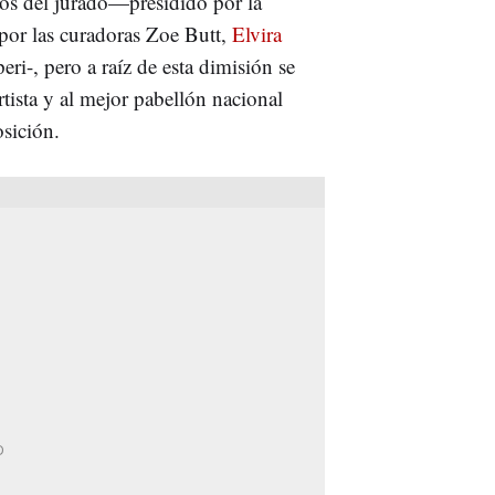
os del jurado—presidido por la
 por las curadoras Zoe Butt,
Elvira
i-, pero a raíz de esta dimisión se
tista y al mejor pabellón nacional
osición.