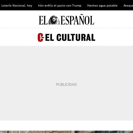
Lotería Nacional, hoy
Irán enfría el pacto con Trump
Hackeo agua potable
Ataque