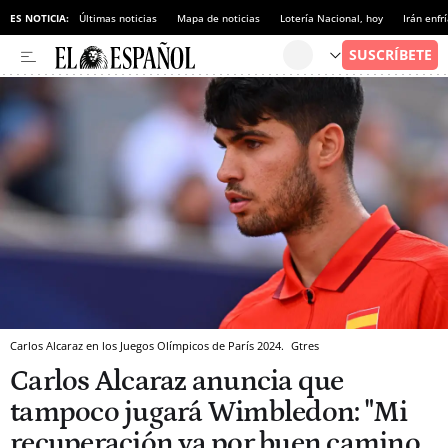
ES NOTICIA:
Últimas noticias
Mapa de noticias
Lotería Nacional, hoy
Irán enfr
Carlos Alcaraz en los Juegos Olímpicos de París 2024.
Gtres
Carlos Alcaraz anuncia que
tampoco jugará Wimbledon: "Mi
recuperación va por buen camino,