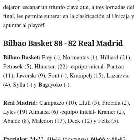
dejaron escapar un triunfo clave que, a tres jornadas del
final, les permite superar en la clasificación al Unicaja y
apuntar al playoff.
Bilbao Basket 88 - 82 Real Madrid
Bilbao Basket:
Frey (-), Normantas (1), Hilliard (21),
Petrasek (5), Hlinason (22) -equipo inicial- Pantzar
(11), Jaworski (9), Font (-), Krampelj (15), Lazarevic
(4), Sylla (-) y Bagayoko (-).
Real Madrid:
Campazzo (10), Llull (5), Procida (2),
Lyles (19) Almansa (6) -equipo inicial- Kramer (2),
Abalde (8), Maledon (13), Deck (12) y Feliz (5).
Parciales:
24-22, 40-44 (descanso), 60-66 y 88-82