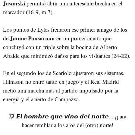
Jaworski
permitió abrir una interesante brecha en el
marcador (16-9, m.7).
Los puntos de Lyles frenaron ese primer amago de los
Jaume Ponsarnau
de
en un primer cuarto que
concluyó con un triple sobre la bocina de Alberto
Abalde que minimizó daños para los visitantes (24-22).
En el segundo los de Scariolo ajustaron sus sistemas.
Hlinason no entró tanto en juego y el Real Madrid
metió una marcha más al partido impulsado por la
energía y el acierto de Campazzo.
💥 𝙀𝙡 𝙝𝙤𝙢𝙗𝙧𝙚 𝙦𝙪𝙚 𝙫𝙞𝙣𝙤 𝙙𝙚𝙡 𝙣𝙤𝙧𝙩𝙚... ¡para
hacer temblar a los aros del (otro) norte!