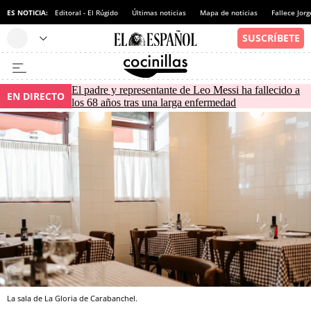
ES NOTICIA:
Editoral - El Rúgido
Últimas noticias
Mapa de noticias
Fallece Jor
El padre y representante de Leo Messi ha fallecido a
EN DIRECTO
los 68 años tras una larga enfermedad
La sala de La Gloria de Carabanchel.