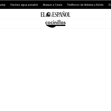
Trump
Hackeo agua potable
Ataque a Ceuta
Teléfonos de Aldama y Koldo
D