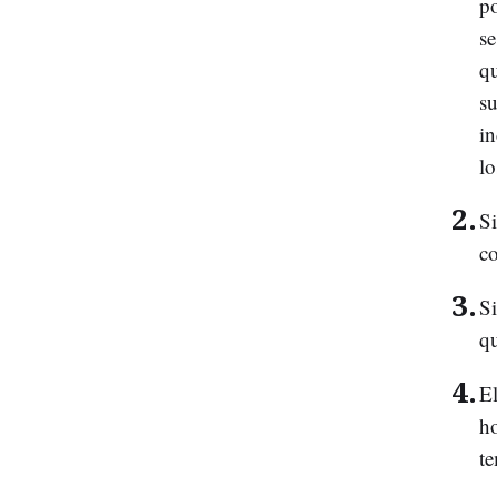
po
se
qu
su
in
lo
S
co
Si
qu
El
h
te