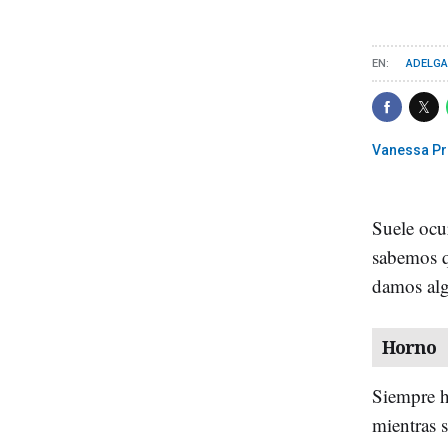
ADELG
Vanessa P
Suele ocu
sabemos q
damos al
Horno
Siempre 
mientras s