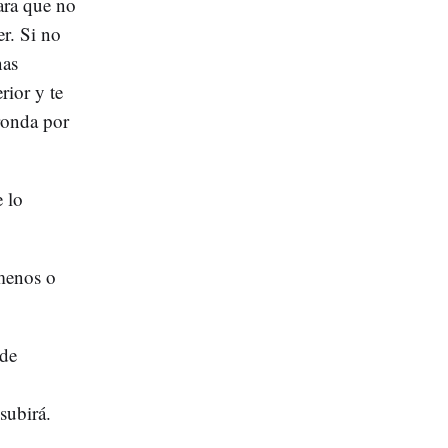
ara que no
er. Si no
nas
rior y te
ronda por
e lo
menos o
 de
subirá.