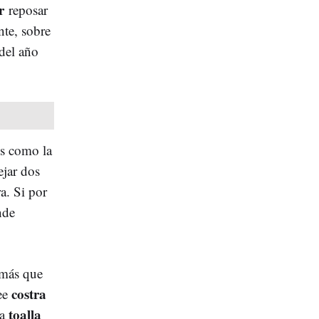
r
reposar
te, sobre
del año
es como la
jar dos
a. Si por
nde
 más que
costra
ee
toalla
na