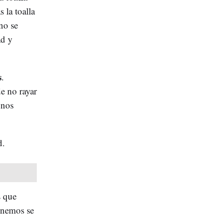
 la toalla
no se
ad y
s
.
e no rayar
unos
d.
s que
tenemos se