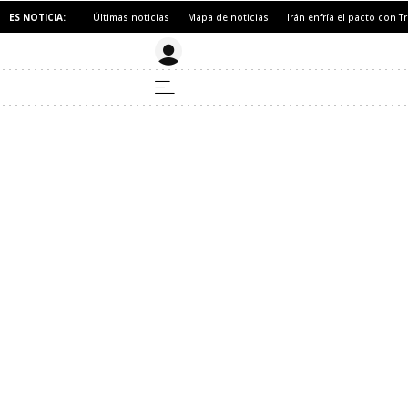
ES NOTICIA:
Últimas noticias
Mapa de noticias
Irán enfría el pacto con 