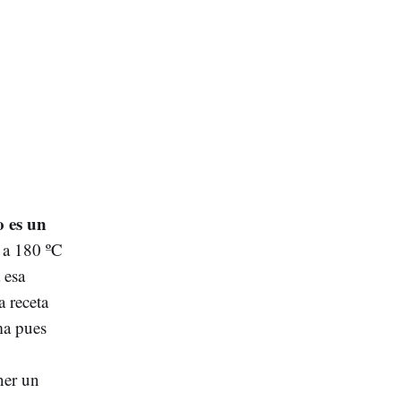
 es un
 a 180 ºC
 esa
 receta
ma pues
ner un