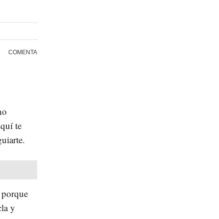
no
quí te
uiarte.
 porque
cla y