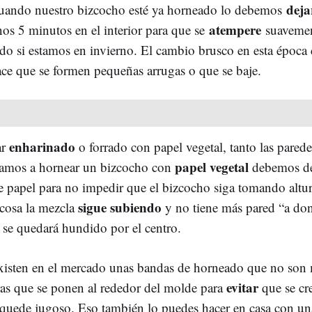
deja
uando nuestro bizcocho esté ya horneado lo debemos
atempere
os 5 minutos en el interior para que se
suavemen
do si estamos en invierno. El cambio brusco en esta época 
ce que se formen pequeñas arrugas o que se baje.
enharinado
ar
o forrado con papel vegetal, tanto las pared
papel vegetal
vamos a hornear un bizcocho con
debemos de
 papel para no impedir que el bizcocho siga tomando altur
sigue subiendo
 cosa la mezcla
y no tiene más pared “a do
” se quedará hundido por el centro.
xisten en el mercado unas bandas de horneado que no son
evitar
ras que se ponen al rededor del molde para
que se cr
 quede jugoso. Eso también lo puedes hacer en casa con u