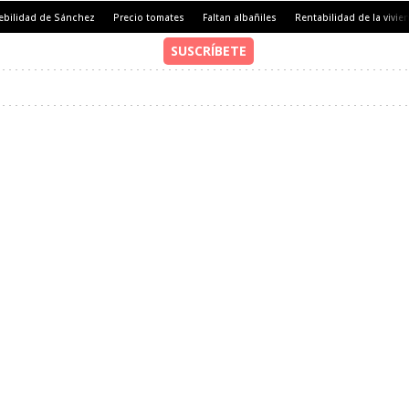
ebilidad de Sánchez
Precio tomates
Faltan albañiles
Rentabilidad de la vivie