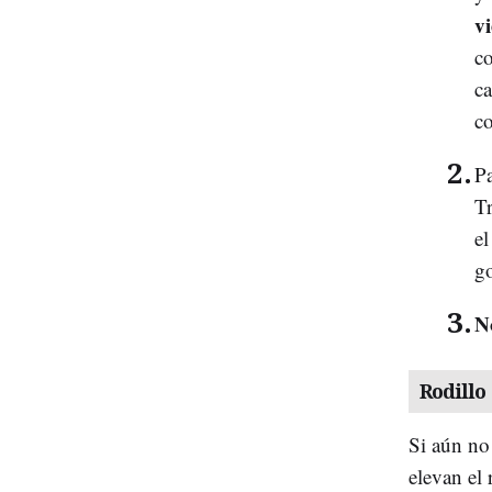
vi
co
ca
co
P
Tr
el
go
N
Rodillo
Si aún no
elevan el 