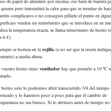
co de papel de aluminio por encima, eso hará de barrera p
 queme pero transmitirá la calor para que se termine de hac
eréis complicaros o no conseguís pillarle el punto en algu
perficies venden un termómetro que se introduce en su inte
dica la temperatura exacta, se llama termómetro de horno (
s 6 €).
rejilla
iempre se hornea en la
(a no ser que la receta indiqu
ntrario) a media altura.
ventilador
 vuestro horno tiene
hay que ponerlo a 10 ºC 
itarlo.
 horno solo lo podremos abrir transcurrido 3/4 del tiempo
orneado y lo haremos poco a poco para que el cambio de
mperatura no sea brusco. Si lo abrimos antes de tiempo no 