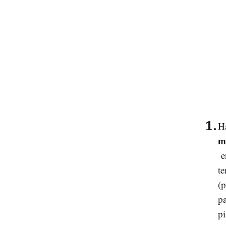
H
m
en
te
(p
pa
p