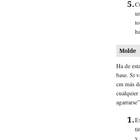
C
un
to
ha
Molde
Ha de est
base. Si 
cm más de
cualquier
agarrarse
E
ti
y