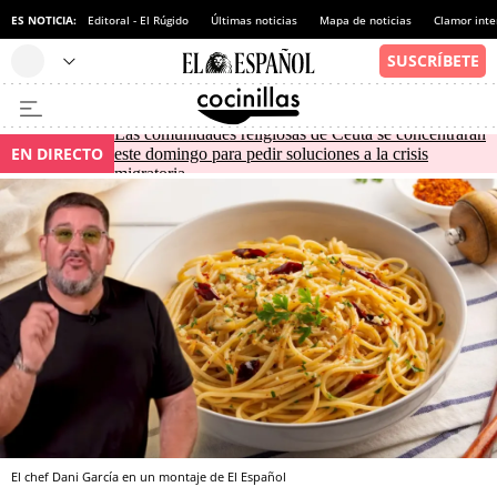
ES NOTICIA:
Editoral - El Rúgido
Últimas noticias
Mapa de noticias
Clamor inte
Las comunidades religiosas de Ceuta se concentrarán
EN DIRECTO
este domingo para pedir soluciones a la crisis
migratoria
El chef Dani García en un montaje de El Español