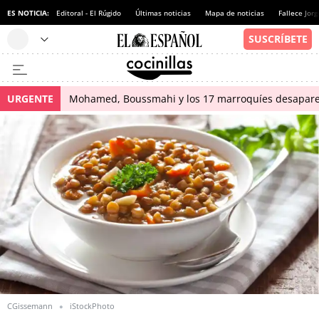
ES NOTICIA:
Editoral - El Rúgido
Últimas noticias
Mapa de noticias
Fallece Jor
URGENTE
Mohamed, Boussmahi y los 17 marroquíes desapareci
CGissemann
iStockPhoto