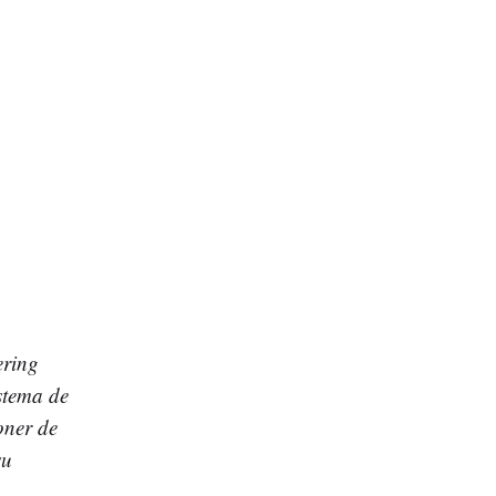
ering
istema de
oner de
su