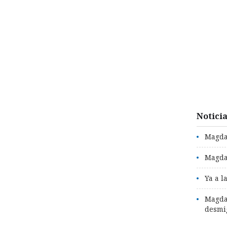
Notici
Magdal
Magda
Ya a l
Magdal
desmi