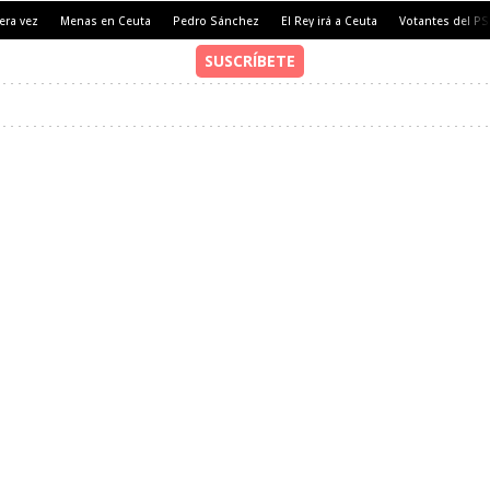
era vez
Menas en Ceuta
Pedro Sánchez
El Rey irá a Ceuta
Votantes del P