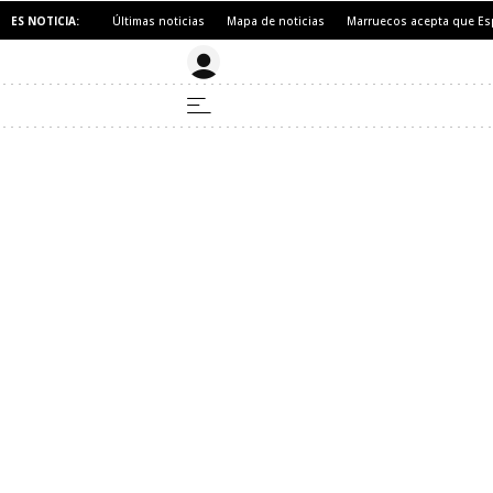
ES NOTICIA:
Últimas noticias
Mapa de noticias
Marruecos acepta que Es