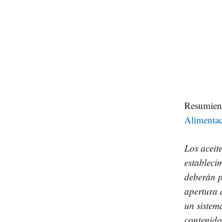
Resumien
Alimenta
Los aceit
establecim
deberán p
apertura 
un sistem
contenido