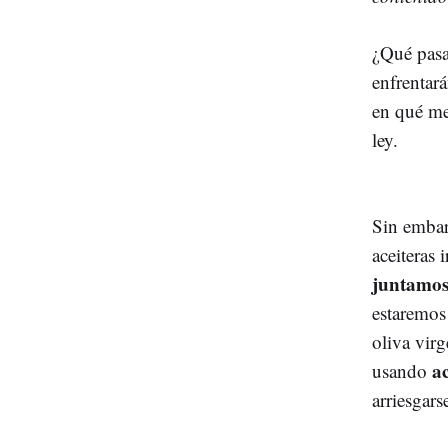
¿Qué pasa
enfrentar
en qué me
ley.
Sin embar
aceiteras i
juntamos 
estaremos
oliva vir
ac
usando
arriesgar