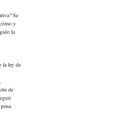
ativa? Se
 cómo y
gido la
 la ley de
,
ite de
seguir
 pena