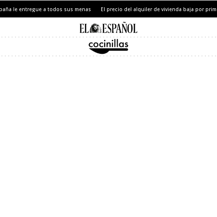
paña le entregue a todos sus menas
El precio del alquiler de vivienda baja por prim