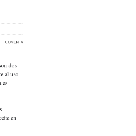
son dos
e al uso
a es
s
ceite en