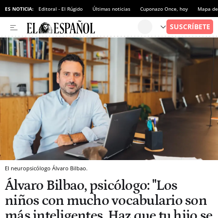
ES NOTICIA:
Editoral - El Rúgido
Últimas noticias
Cuponazo Once, hoy
Mapa de 
El neuropsicólogo Álvaro Bilbao.
Álvaro Bilbao, psicólogo: "Los
niños con mucho vocabulario son
más inteligentes. Haz que tu hijo se