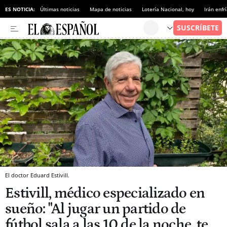
ES NOTICIA:
Últimas noticias
Mapa de noticias
Lotería Nacional, hoy
Irán enfr
El doctor Eduard Estivill.
Estivill, médico especializado en
sueño: "Al jugar un partido de
fútbol sala a las 10 de la noche, te