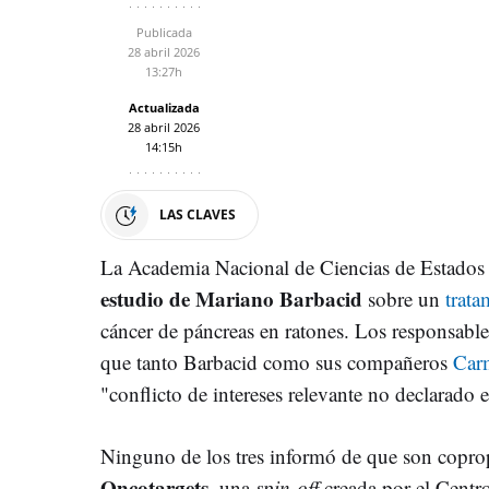
Publicada
28 abril 2026
13:27h
Actualizada
28 abril 2026
14:15h
LAS CLAVES
La Academia Nacional de Ciencias de Estado
estudio de Mariano Barbacid
sobre un
trata
cáncer de páncreas en ratones. Los responsabl
que tanto Barbacid como sus compañeros
Car
"conflicto de intereses relevante no declarado
Ninguno de los tres informó de que son coprop
Oncotargets
, una
spin-off
creada por el Centr