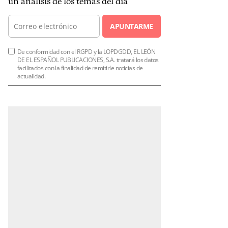
un análisis de los temas del día
APUNTARME
De conformidad con el RGPD y la LOPDGDD, EL LEÓN
DE EL ESPAÑOL PUBLICACIONES, S.A. tratará los datos
facilitados con la finalidad de remitirle noticias de
actualidad.