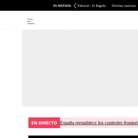
ES NOTICIA:
Editoral - El Rúgido
Últimas noticias
EN DIRECTO
España reestablece los controles fronteri