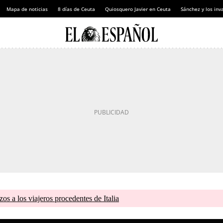
Mapa de noticias
8 días de Ceuta
Quiosquero Javier en Ceuta
Sánchez y los inv
zos a los viajeros procedentes de Italia