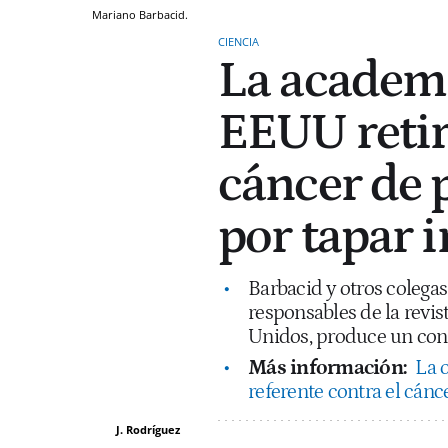
Mariano Barbacid.
CIENCIA
La academi
EEUU retira
cáncer de 
por tapar 
Barbacid y otros colega
responsables de la revi
Unidos, produce un confl
Más información:
La 
referente contra el cánc
J. Rodríguez