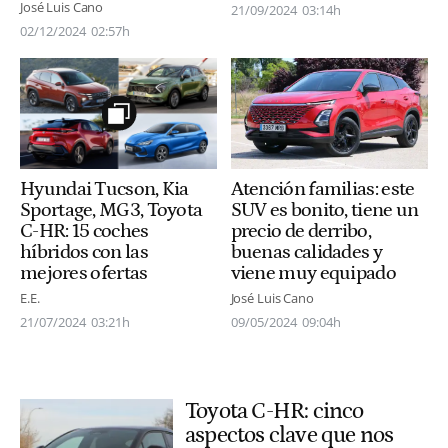
José Luis Cano
21/09/2024
03:14h
02/12/2024
02:57h
Atención familias: este
Hyundai Tucson, Kia
SUV es bonito, tiene un
Sportage, MG3, Toyota
precio de derribo,
C-HR: 15 coches
buenas calidades y
híbridos con las
viene muy equipado
mejores ofertas
José Luis Cano
E.E.
09/05/2024
09:04h
21/07/2024
03:21h
Toyota C-HR: cinco
aspectos clave que nos