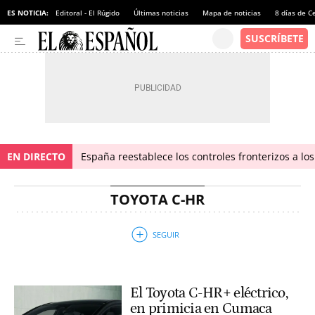
ES NOTICIA:
Editoral - El Rúgido
Últimas noticias
Mapa de noticias
8 días de C
EN DIRECTO
España reestablece los controles fronterizos a los
TOYOTA C-HR
El Toyota C-HR+ eléctrico,
en primicia en Cumaca