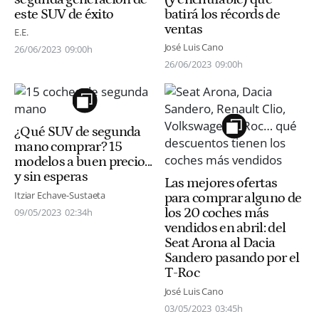
este SUV de éxito
batirá los récords de
ventas
E.E.
José Luis Cano
26/06/2023
09:00h
26/06/2023
09:00h
¿Qué SUV de segunda
mano comprar? 15
modelos a buen precio...
y sin esperas
Las mejores ofertas
Itziar Echave-Sustaeta
para comprar alguno de
los 20 coches más
09/05/2023
02:34h
vendidos en abril: del
Seat Arona al Dacia
Sandero pasando por el
T-Roc
José Luis Cano
03/05/2023
03:45h