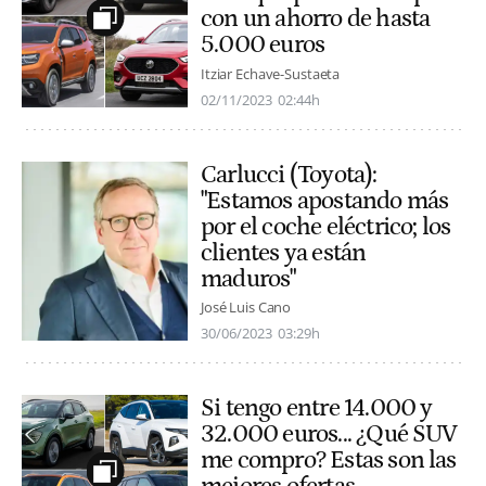
con un ahorro de hasta
5.000 euros
Itziar Echave-Sustaeta
02/11/2023
02:44h
Carlucci (Toyota):
"Estamos apostando más
por el coche eléctrico; los
clientes ya están
maduros"
José Luis Cano
30/06/2023
03:29h
Si tengo entre 14.000 y
32.000 euros... ¿Qué SUV
me compro? Estas son las
mejores ofertas