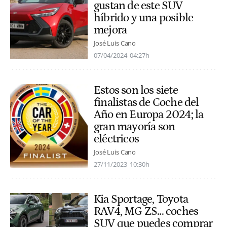
gustan de este SUV
híbrido y una posible
mejora
José Luis Cano
07/04/2024
04:27h
Estos son los siete
finalistas de Coche del
Año en Europa 2024; la
gran mayoría son
eléctricos
José Luis Cano
27/11/2023
10:30h
Kia Sportage, Toyota
RAV4, MG ZS... coches
SUV que puedes comprar