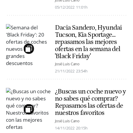
José Luis Cano
05/12/2022
11:01h
Dacia Sandero, Hyundai
Tucson, Kia Sportage...
repasamos las mejores
ofertas en la semana del
'Black Friday'
José Luis Cano
21/11/2022
23:54h
¿Buscas un coche nuevo y
no sabes qué comprar?
Repasamos las ofertas de
nuestros favoritos
José Luis Cano
14/11/2022
20:15h