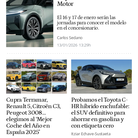
Motor
El 16 y 17 de enero serán las
jornadas para conocer el modelo
en el concesionario.
Carlos Sedano
13/01/2026
13:29h
Cupra Terramar,
Probamos el Toyota C-
Renault 5, Citroën C3,
HR híbrido enchufable:
Peugeot 3008…
el SUV definitivo para
elegimos al ‘Mejor
ahorrar en gasolina y
Coche del Año en
con etiqueta cero
España 2025’
Itziar Echave-Sustaeta