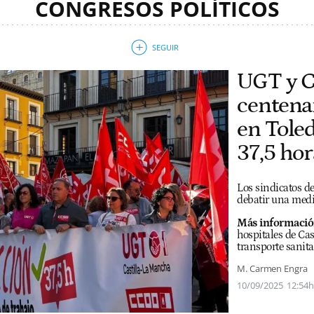
CONGRESOS POLÍTICOS
UGT y C
centena
en Tole
37,5 hor
Los sindicatos d
debatir una medi
Más informació
hospitales de Cas
transporte sanita
M. Carmen Engra
10/09/2025
12:54