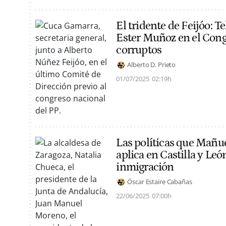
El tridente de Feijóo: T
Ester Muñoz en el Cong
corruptos
Alberto D. Prieto
01/07/2025
02:19h
Las políticas que Mañu
aplica en Castilla y Leó
inmigración
Óscar Estaire Cabañas
22/06/2025
07:00h