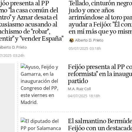
ijóo presenta al PP
Tellado, cinturón negro
mo "la casa común del
judo y once años
tro" y Aznar desata el
arrimándose al toro pa
tusiasmo acusando al
ayudar a Feijóo: "Él con
nchismo de "robar",
en mí más que yo mism
entir" y "vender España"
Alberto D. Prieto
Alberto D. Prieto
05/07/2025
03:18h
7/2025
03:24h
Feijóo presenta al PP c
reformista" en la inaug
partido
M.A. Ruiz Coll
04/07/2025
18:18h
El salmantino Bermúdez 
Feijóo con un destacad