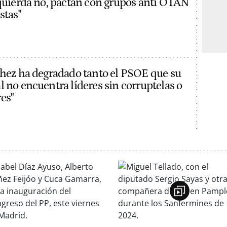
zquierda no, pactan con grupos anti OTAN
stas"
chez ha degradado tanto el PSOE que su
l no encuentra líderes sin corruptelas o
es"