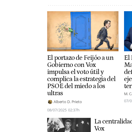
El portazo de Feijóo a un
El 
Gobierno con Vox
Ma
impulsa el voto útil y
de
complica la estrategia del
eje
PSOE del miedo a los
ter
ultras
M. C
07/0
Alberto D. Prieto
08/07/2025
02:37h
La centralida
Vox