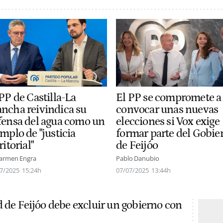
PP de Castilla-La
El PP se compromete a
ncha reivindica su
convocar unas nuevas
fensa del agua como un
elecciones si Vox exige
mplo de "justicia
formar parte del Gobie
ritorial"
de Feijóo
armen Engra
Pablo Danubio
7/2025
15:24h
07/07/2025
13:44h
d de Feijóo debe excluir un gobierno con