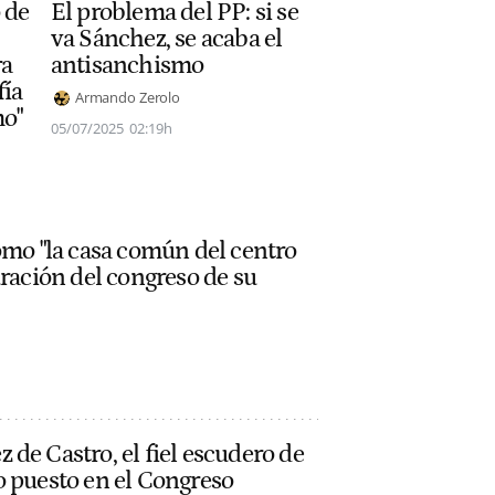
 de
El problema del PP: si se
va Sánchez, se acaba el
ra
antisanchismo
fía
Armando Zerolo
o"
05/07/2025
02:19h
omo "la casa común del centro
uración del congreso de su
de Castro, el fiel escudero de
o puesto en el Congreso