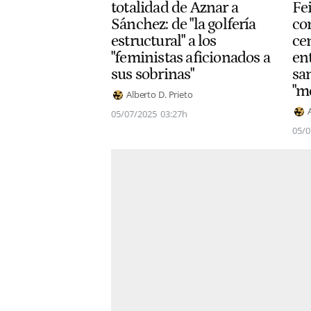
totalidad de Aznar a
Fe
Sánchez: de "la golfería
co
estructural" a los
cen
"feministas aficionados a
en
sus sobrinas"
sa
"m
Alberto D. Prieto
05/07/2025
03:27h
05/0