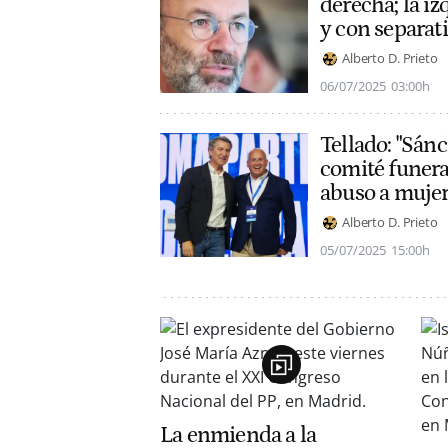
derecha; la i
y con separati
Alberto D. Prieto
06/07/2025
03:00h
Tellado: "Sán
comité funera
abuso a mujer
Alberto D. Prieto
05/07/2025
15:00h
La enmienda a la