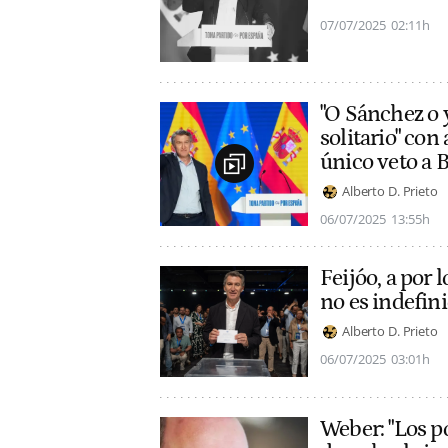
07/07/2025
02:11h
"O Sánchez o y
solitario" con
único veto a 
Alberto D. Prieto
06/07/2025
13:55h
Feijóo, a por 
no es indefin
Alberto D. Prieto
06/07/2025
03:01h
Weber: "Los p