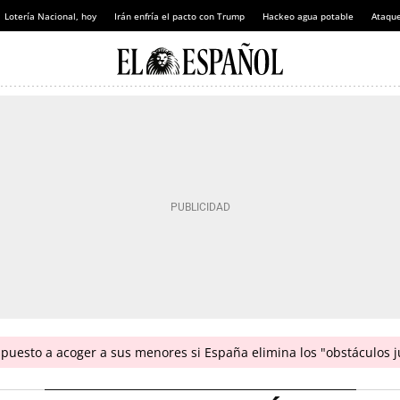
Lotería Nacional, hoy
Irán enfría el pacto con Trump
Hackeo agua potable
Ataque
puesto a acoger a sus menores si España elimina los "obstáculos j