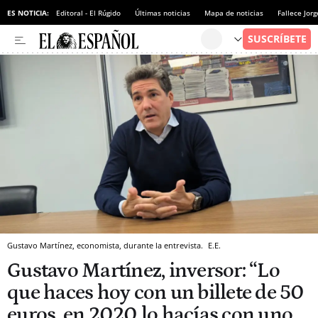
ES NOTICIA:
Editoral - El Rúgido
Últimas noticias
Mapa de noticias
Fallece Jor
Gustavo Martínez, economista, durante la entrevista.
E.E.
Gustavo Martínez, inversor: “Lo
que haces hoy con un billete de 50
euros, en 2020 lo hacías con uno