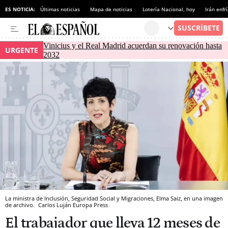
ES NOTICIA:
Últimas noticias
Mapa de noticias
Lotería Nacional, hoy
Irán enfr
Vinicius y el Real Madrid acuerdan su renovación hasta
URGENTE
2032
La ministra de Inclusión, Seguridad Social y Migraciones, Elma Saiz, en una imagen
de archivo.
Carlos Luján
Europa Press
El trabajador que lleva 12 meses de