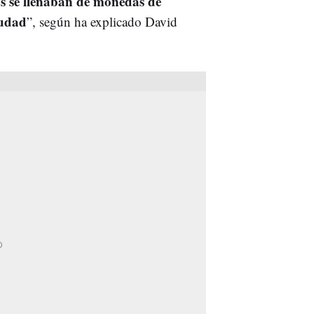
los se llenaban de monedas de
iudad
”, según ha explicado David