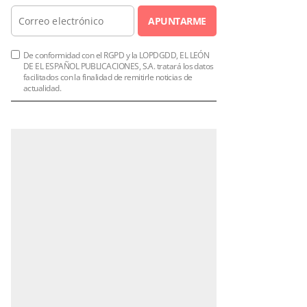
APUNTARME
De conformidad con el RGPD y la LOPDGDD, EL LEÓN
DE EL ESPAÑOL PUBLICACIONES, S.A. tratará los datos
facilitados con la finalidad de remitirle noticias de
actualidad.