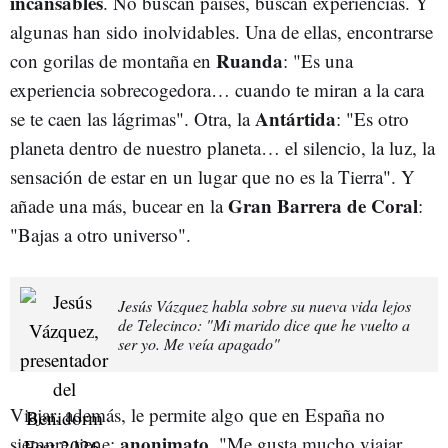
incansables
. No buscan países, buscan experiencias. Y
algunas han sido inolvidables. Una de ellas, encontrarse
Ruanda
con gorilas de montaña en
: "Es una
experiencia sobrecogedora… cuando te miran a la cara
Antártida
se te caen las lágrimas". Otra, la
: "Es otro
planeta dentro de nuestro planeta… el silencio, la luz, la
sensación de estar en un lugar que no es la Tierra". Y
Gran Barrera de Coral
añade una más, bucear en la
:
"Bajas a otro universo".
Jesús Vázquez habla sobre su nueva vida lejos
de Telecinco: "Mi marido dice que he vuelto a
ser yo. Me veía apagado"
Viajar, además, le permite algo que en España no
anonimato
siempre tiene:
. "Me gusta mucho viajar