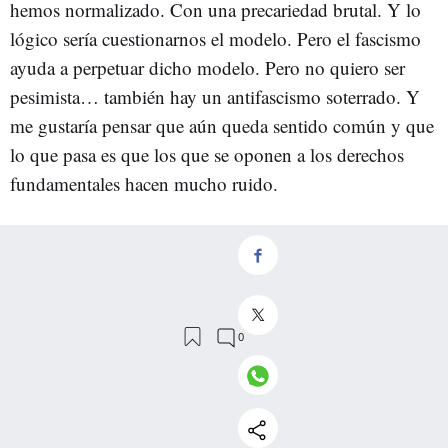
hemos normalizado. Con una precariedad brutal. Y lo
lógico sería cuestionarnos el modelo. Pero el fascismo
ayuda a perpetuar dicho modelo. Pero no quiero ser
pesimista… también hay un antifascismo soterrado. Y
me gustaría pensar que aún queda sentido común y que
lo que pasa es que los que se oponen a los derechos
fundamentales hacen mucho ruido.
P.– En 'No estarás sola’, cantaba: "Tu revolución
llenará sonrisas". ¿Quién está haciendo hoy esa
revolución? ¿Quién le llena de sonrisas?
R.
– No lo sé… Yo creo que tienen que surgir nuevos
liderazgos políticos. En las ONG’s hay mucha gente
que participa en movilizaciones, también creo que las
mujeres y su lucha feminista deben adquirir notoriedad.