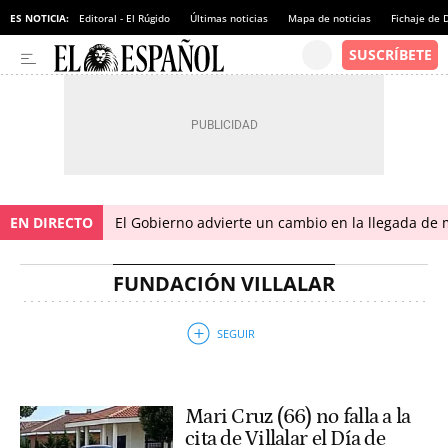
ES NOTICIA:
Editoral - El Rúgido
Últimas noticias
Mapa de noticias
Fichaje de
EN DIRECTO
El Gobierno advierte un cambio en la llegada d
FUNDACIÓN VILLALAR
Mari Cruz (66) no falla a la
cita de Villalar el Día de