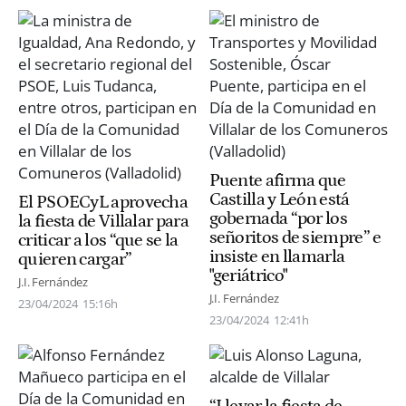
Puente afirma que
Castilla y León está
El PSOECyL aprovecha
gobernada “por los
la fiesta de Villalar para
señoritos de siempre” e
criticar a los “que se la
insiste en llamarla
quieren cargar”
"geriátrico"
J.I. Fernández
J.I. Fernández
23/04/2024
15:16h
23/04/2024
12:41h
“Llevar la fiesta de