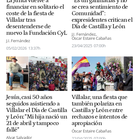
La Junta vuelve a
“Es un galimatías y no
financiar en solitario el
se crea sentimiento de
coste de la fiesta de
Comunidad”:
Villalar tras
expresidentes critican el
desentenderse de
Día de Castilla y León
nuevo la Fundación CyL
J.I. Fernández
Óscar Estaire Cabañas
J.I. Fernández
23/04/2025
07:00h
05/02/2026
13:37h
Jesús, casi 50 años
Villalar, una fiesta que
seguidos asistiendo a
también polariza en
Villalar el Día de Castilla
Castilla y León entre
y León: "Mi hija nació un
rechazos e intentos de
21 de abril y tampoco
apropiación
fallé"
Óscar Estaire Cabañas
Alvar Salvador
22/04/2025
07:00h