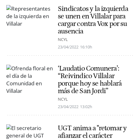
Sindicatos y la izquierda
se unen en Villalar para
cargar contra Vox por su
ausencia
NCYL
23/04/2022
16:10h
‘Laudatio Comunera’:
“Reivindico Villalar
porque hoy se hablará
más de San Jordi”
NCYL
23/04/2022
13:02h
UGT anima a "retomar y
afianzar el carácter