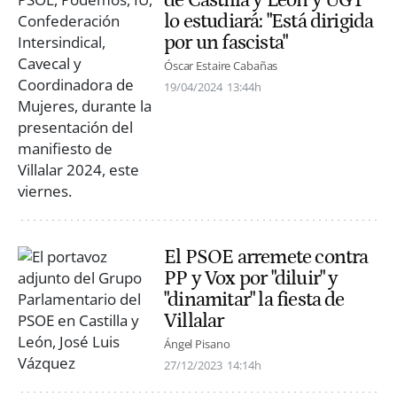
de Castilla y León y UGT
lo estudiará: "Está dirigida
por un fascista"
Óscar Estaire Cabañas
19/04/2024
13:44h
El PSOE arremete contra
PP y Vox por "diluir" y
"dinamitar" la fiesta de
Villalar
Ángel Pisano
27/12/2023
14:14h