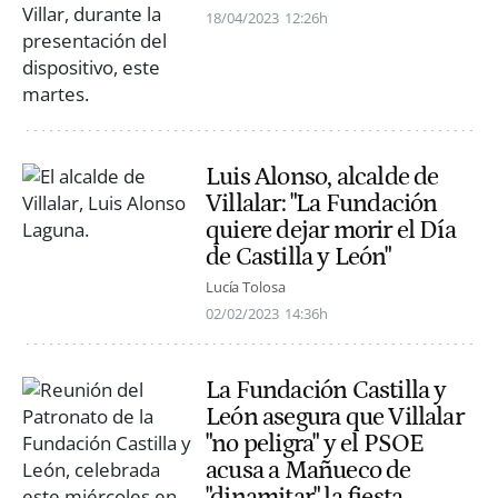
18/04/2023
12:26h
Luis Alonso, alcalde de
Villalar: "La Fundación
quiere dejar morir el Día
de Castilla y León"
Lucía Tolosa
02/02/2023
14:36h
La Fundación Castilla y
León asegura que Villalar
"no peligra" y el PSOE
acusa a Mañueco de
"dinamitar" la fiesta