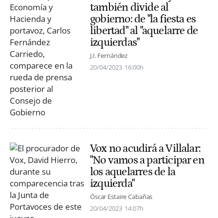
también divide al
gobierno: de "la fiesta es
libertad" al "aquelarre de
izquierdas"
J.I. Fernández
20/04/2023
16:00h
Vox no acudirá a Villalar:
"No vamos a participar en
los aquelarres de la
izquierda"
Óscar Estaire Cabañas
20/04/2023
14:07h