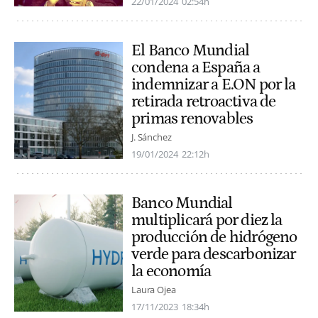
22/01/2024
02:54h
El Banco Mundial
condena a España a
indemnizar a E.ON por la
retirada retroactiva de
primas renovables
J. Sánchez
19/01/2024
22:12h
Banco Mundial
multiplicará por diez la
producción de hidrógeno
verde para descarbonizar
la economía
Laura Ojea
17/11/2023
18:34h