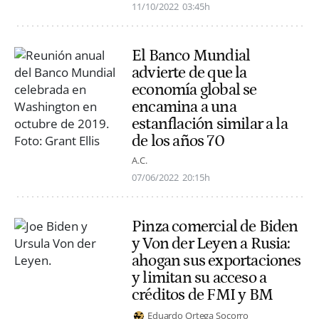
11/10/2022
03:45h
El Banco Mundial
advierte de que la
economía global se
encamina a una
estanflación similar a la
de los años 70
A.C.
07/06/2022
20:15h
Pinza comercial de Biden
y Von der Leyen a Rusia:
ahogan sus exportaciones
y limitan su acceso a
créditos de FMI y BM
Eduardo Ortega Socorro