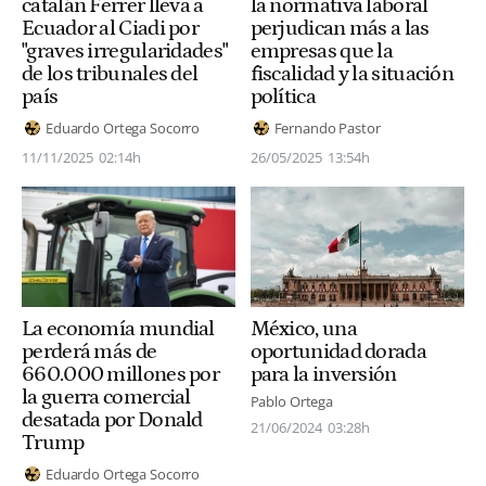
catalán Ferrer lleva a
la normativa laboral
Ecuador al Ciadi por
perjudican más a las
"graves irregularidades"
empresas que la
de los tribunales del
fiscalidad y la situación
país
política
Eduardo Ortega Socorro
Fernando Pastor
11/11/2025
02:14h
26/05/2025
13:54h
La economía mundial
México, una
perderá más de
oportunidad dorada
660.000 millones por
para la inversión
la guerra comercial
Pablo Ortega
desatada por Donald
21/06/2024
03:28h
Trump
Eduardo Ortega Socorro