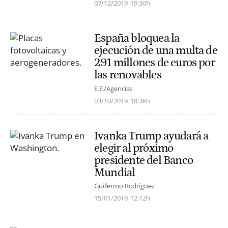
07/12/2019
19:30h
España bloquea la
ejecución de una multa de
291 millones de euros por
las renovables
E.E./Agencias
03/10/2019
18:36h
Ivanka Trump ayudará a
elegir al próximo
presidente del Banco
Mundial
Guillermo Rodríguez
15/01/2019
12:12h