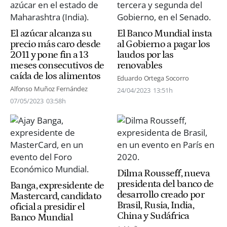
El azúcar alcanza su
El Banco Mundial insta
precio más caro desde
al Gobierno a pagar los
2011 y pone fin a 13
laudos por las
meses consecutivos de
renovables
caída de los alimentos
Eduardo Ortega Socorro
Alfonso Muñoz Fernández
24/04/2023
13:51h
07/05/2023
03:58h
Dilma Rousseff, nueva
presidenta del banco de
Banga, expresidente de
desarrollo creado por
Mastercard, candidato
Brasil, Rusia, India,
oficial a presidir el
China y Sudáfrica
Banco Mundial