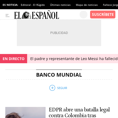
ES NOTICIA:
Editoral - El Rúgido
Últimas noticias
Mapa de noticias
Fallece Jor
EN DIRECTO
El padre y representante de Leo Messi ha falleci
BANCO MUNDIAL
EDPR abre una batalla legal
contra Colombia tras