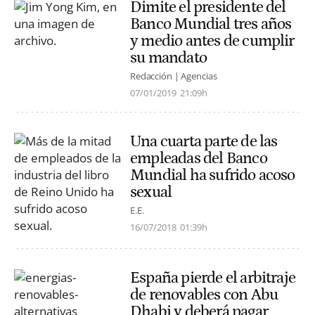
Dimite el presidente del
Banco Mundial tres años
y medio antes de cumplir
su mandato
Redacción | Agencias
07/01/2019
21:09h
Una cuarta parte de las
empleadas del Banco
Mundial ha sufrido acoso
sexual
E.E.
16/07/2018
01:39h
España pierde el arbitraje
de renovables con Abu
Dhabi y deberá pagar