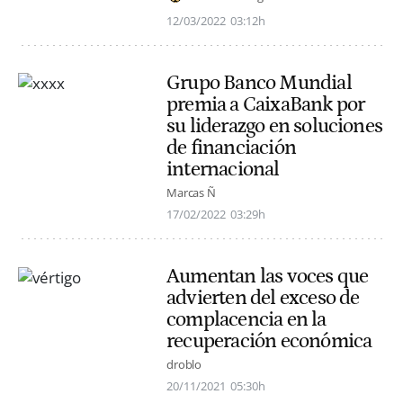
12/03/2022
03:12h
Grupo Banco Mundial
premia a CaixaBank por
su liderazgo en soluciones
de financiación
internacional
Marcas Ñ
17/02/2022
03:29h
Aumentan las voces que
advierten del exceso de
complacencia en la
recuperación económica
droblo
20/11/2021
05:30h